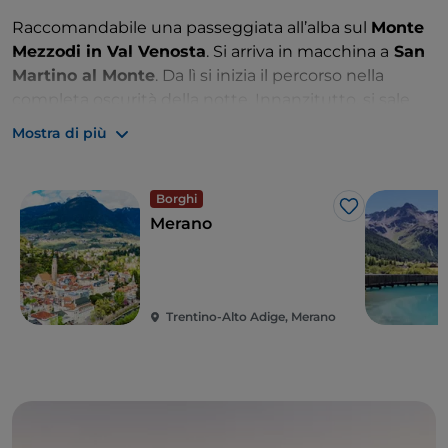
Raccomandabile una passeggiata all’alba sul
Monte
Mezzodi in Val Venosta
. Si arriva in macchina a
San
Martino al Monte
. Da lì si inizia il percorso nella
completa oscurità della notte. Innanzitutto, si sale
attraverso un prato ripido verso i margini del bosco. A
Mostra di più
questo punto, si attraversa una fitta foresta di abeti
rossi e larici per raggiungere il punto panoramico
“Dolomitenblick”. Dopo il sorgere del sole, si riprende
Borghi
Like
il sentiero percorso all’andata per raggiungere
Merano
nuovamente San Martino al Monte. La difficoltà è
media, il dislivello di circa 250 metri, per una
passeggiata di un paio di ore.
Trentino-Alto Adige, Merano
Notevole anche l’alba sul
Monte Tramontana a
Naturno
. Si arriva in macchina fino al parcheggio
Kreuzbrünnl. Da lì si inizia la camminata di due ore e
mezza. Prima si sale lungo una strada di montagna
leggermente in salita fino a raggiungere la malga di