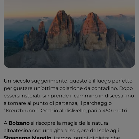
Naturno. Dalla malga di Naturno si attraversa la
foresta di abeti rossi e di larici per arrivare al punto
più alto del percorso, il “Rauher Bühel”. Questo è il
punto panoramico dal quale gli escursionisti si
fermano ad aspettare i primi raggi del sole e ad
ammirare l’alba. Sorto il sole, si ritorna sul sentiero già
percorso per arrivare nuovamente alla malga di
Naturno e da lì ci si inoltra lungo un bel sentiero
alpino in direzione della
malga “Zetnalm”
.
Un piccolo suggerimento: questo è il luogo perfetto
per gustare un’ottima colazione da contadino. Dopo
essersi ristorati, si riprende il cammino in discesa fino
a tornare al punto di partenza, il parcheggio
“Kreuzbrünnl”. Occhio al dislivello, pari a 450 metri.
A
Bolzano
si riscopre la magia della natura
altoatesina con una gita al sorgere del sole agli
Stoanerne Mandln
, i famosi omini di pietra che