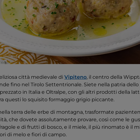
liziosa città medievale di
Vipiteno
, il centro della Wippta
ende fino nel Tirolo Settentrionale. Siete nella patria dello
zzato in Italia e Oltralpe, con gli altri prodotti della latteri
tra questi lo squisito formaggio grigio piccante.
nella terra delle erbe di montagna, trasformate paziente
alità, che dovete assolutamente provare, così come le g
 fragole e di frutti di bosco, e il miele, il più rinomato è il mi
ori di melo e fiori di campo.