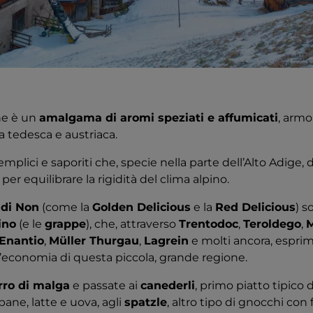
ne è un
amalgama di aromi speziati e affumicati
, armo
 tedesca e austriaca.
emplici e saporiti che, specie nella parte dell’Alto Adige,
per equilibrare la rigidità del clima alpino.
 di Non
(come la
Golden Delicious
e la
Red Delicious
) 
ino
(e le
grappe
), che, attraverso
Trentodoc
,
Teroldego
,
Enantio
,
Müller Thurgau
,
Lagrein
e molti ancora, esprim
ll’economia di questa piccola, grande regione.
rro di malga
e passate ai
canederli
, primo piatto tipico 
pane, latte e uova, agli
spatzle
, altro tipo di gnocchi con 