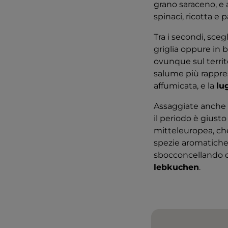
grano saraceno, e 
spinaci, ricotta e 
Tra i secondi, sceg
griglia oppure in 
ovunque sul territo
salume più rapprese
affumicata, e la
lu
Assaggiate anche 
il periodo è giusto
mitteleuropea, che
spezie aromatiche
sbocconcellando do
lebkuchen
.