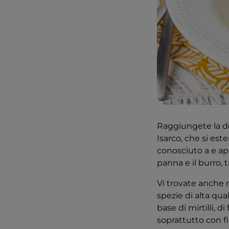
Raggiungete la de
Isarco, che si est
conosciuto a e appre
panna e il burro, 
Vi trovate anche 
spezie di alta qu
base di mirtilli, di
soprattutto con fi