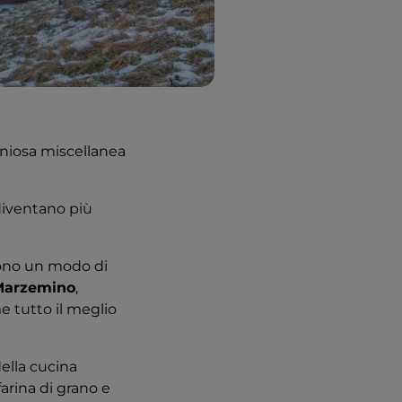
niosa miscellanea
 diventano più
sono un modo di
Marzemino
,
e tutto il meglio
della cucina
farina di grano e