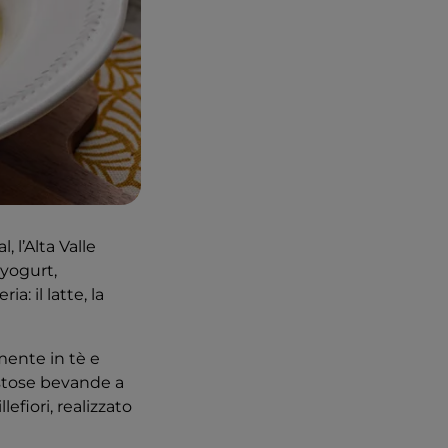
l, l’Alta Valle
 yogurt,
a: il latte, la
mente in tè e
ustose bevande a
llefiori, realizzato