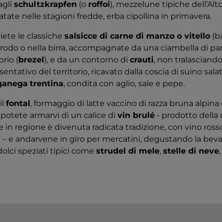
agli
schultzkrapfen
(o
roffoi
), mezzelune tipiche dell’Alto
patate nelle stagioni fredde, erba cipollina in primavera.
liete le classiche
salsicce di carne di manzo o vitello
(ba
brodo o nella birra, accompagnate da una ciambella di p
rio (
brezel
), e da un contorno di
crauti
, non tralasciando
ntativo del territorio, ricavato dalla coscia di suino sala
ganega
trentina
, condita con aglio, sale e pepe.
il
fontal
, formaggio di latte vaccino di razza bruna alpina e
 potete armarvi di un calice di
vin brulé
- prodotto della 
 in regione è divenuta radicata tradizione, con vino ross
 – e andarvene in giro per mercatini, degustando la bev
lci speziati tipici come
strudel di mele
,
stelle di neve