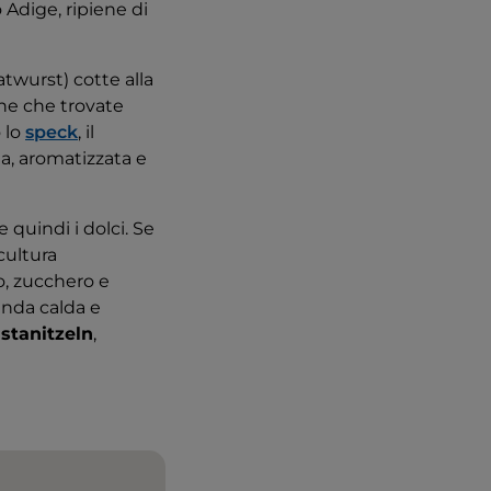
 Adige, ripiene di
twurst) cotte alla
ane che trovate
 lo
speck
, il
ta, aromatizzata e
 quindi i dolci. Se
cultura
o, zucchero e
anda calda e
,
stanitzeln
,