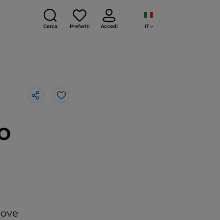
IT
Cerca
Preferiti
Accedi
Like
o
dove