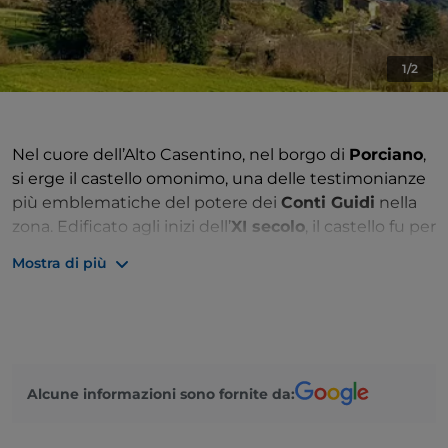
1/2
Nel cuore dell’Alto Casentino, nel borgo di
Porciano
,
si erge il castello omonimo, una delle testimonianze
più emblematiche del potere dei
Conti Guidi
nella
zona. Edificato agli inizi dell’
XI secolo
, il castello fu per
lungo tempo un centro strategico e residenziale
Mostra di più
della famiglia, che da questa posizione dominante
esercitava il controllo sul territorio circostante. La sua
torre principale
, che raggiunge i
35 metri di
altezza
, venne aggiunta nel
XIII secolo
e svolgeva
una doppia funzione: da un lato era una struttura
Alcune informazioni sono fornite da:
difensiva, dall’altro un elegante palazzo nobiliare.
Nel corso della sua storia, il castello ha attraversato