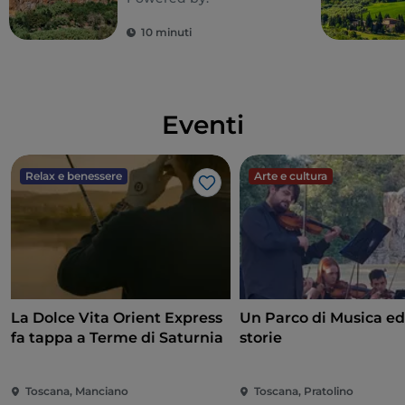
10 minuti
Eventi
Relax e benessere
Arte e cultura
Like
La Dolce Vita Orient Express
Un Parco di Musica ed
fa tappa a Terme di Saturnia
storie
Toscana, Manciano
Toscana, Pratolino