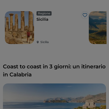
dell’entroterra palermitano, a Prizzi, un piccolo
comune che custodisce una storica tradizione
Regione
pasquale: il Ballo dei diavoli. Si tratta di una festa che
Like
Sicilia
coinvolge tutto il paese e che vede le strade
popolarsi di creature addobbate di abiti gialli e rossi e
maschere spaventose, che fanno sussultare i
passanti. Un
rito antichissimo
della Pasqua in Sicilia,
Sicilia
per esorcizzare la morte e celebrare il tema della
purificazione dal peccato.
Coast to coast in 3 giorni: un itinerario
in Calabria