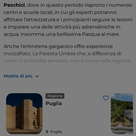
Peschici
, dove in questo periodo riaprono i numerosi
centri e scuole locali, in cui gli esperti potranno
affittare l’attrezzatura e i principianti seguire le lezioni
e imparare una delle attività più adrenaliniche in
acqua. Insomma, una bellissima Pasqua al mare.
Anche l’entroterra garganico offre esperienze
mozzafiato. La Foresta Umbra che, a differenza di
come si potrebbe pensare, non si trova nella regione
Umbria, avvolge in un verde abbraccio tutta la costa:
è una meta amata dagli appassionati di
trekking
e
Mostra di più
mountain bike
per i suoi sentieri che si attorcigliano
lungo i pendii.
Regione
Like
Al tramonto, per premiarvi delle fatiche tra terra e
Puglia
mare, potrete godervi un aperitivo a Vieste, che
accoglie i visitatori tra le sue serpeggianti stradine e
le inconfondibili case bianche affacciate sul
Pizzomunno, il faraglione che si erge a guardia della
Puglia