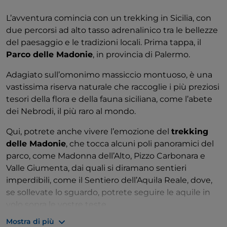
L’avventura comincia con un trekking in Sicilia, con
due percorsi ad alto tasso adrenalinico tra le bellezze
del paesaggio e le tradizioni locali. Prima tappa, il
Parco delle Madonie
, in provincia di Palermo.
Adagiato sull’omonimo massiccio montuoso, è una
vastissima riserva naturale che raccoglie i più preziosi
tesori della flora e della fauna siciliana, come l’abete
dei Nebrodi, il più raro al mondo.
Qui, potrete anche vivere l’emozione del
trekking
delle Madonie
, che tocca alcuni poli panoramici del
parco, come Madonna dell’Alto, Pizzo Carbonara e
Valle Giumenta, dai quali si diramano sentieri
imperdibili, come il Sentiero dell’Aquila Reale, dove,
se sollevate lo sguardo, potrete seguire le aquile in
volo sopra le vostre teste.
Mostra di più
La seconda parte del tragitto vi condurrà nel cuore