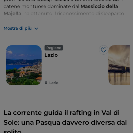
catene montuose dominate dal
Massiccio della
Majella
, ha ottenuto il riconoscimento di Geoparco
UNESCO. Lungo gli 800 chilometri di sentieri che lo
attraversano e che si possono esplorare a piedi,
in
Mostra di più
mountain bike
e
a cavallo
, troverete aree
faunistiche, castelli, eremi e antichi borghi, torrenti e
Regione
cascate, oltre a vie storiche e ferrate.
Like
Lazio
Lazio
La corrente guida il rafting in Val di
Sole: una Pasqua davvero diversa dal
solito