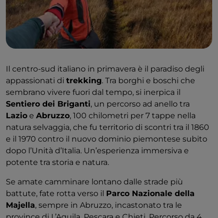
Il centro-sud italiano in primavera è il paradiso degli
appassionati di
trekking
. Tra borghi e boschi che
sembrano vivere fuori dal tempo, si inerpica il
Sentiero dei Briganti
, un percorso ad anello tra
Lazio
e
Abruzzo
, 100 chilometri per 7 tappe nella
natura selvaggia, che fu territorio di scontri tra il 1860
e il 1970 contro il nuovo dominio piemontese subito
dopo l’Unità d’Italia. Un’esperienza immersiva e
potente tra storia e natura.
Se amate camminare lontano dalle strade più
battute, fate rotta verso il
Parco Nazionale della
Majella
, sempre in Abruzzo, incastonato tra le
province di L’Aquila, Pescara e Chieti. Percorso da 4