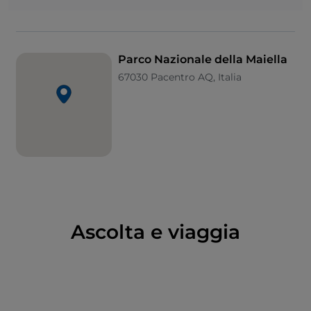
Attraversare i suoi
altipiani racchiusi tra imponenti
montagne
è un’esperienza emozionante, che si può
fare anche su una
spettacolare tratta ferroviaria
nota come la
Transiberiana d’Italia
.
Parco Nazionale della Maiella
67030 Pacentro AQ, Italia
Una montagna di grotte, eremi e tholos
Quello della Maiella è un paesaggio di roccia
plasmato dalle acque sotterranee e dalla spiritualità.
Le rocce sono calcaree e si lasciano facilmente
infiltrare dalle acque piovane e di fusione delle nevi
creando un’infinità di grotte, ne sono state censite
100, alcune frequentate dagli speleologi e accessibili
ai turisti, altre lasciate ai veri abitanti della montagna,
Ascolta e viaggia
gli animali.
Sono due
le grotte più belle
: la prima è quella del
Cavallone
, nel Vallone di Taranta, un complesso
carsico lungo 1,3 chilometri e con abbondanti
stalagmiti e stalattiti, aperta alle visite. Poi c’è la