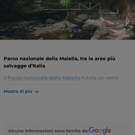
Parco nazionale della Maiella, tra le aree più
selvagge d’Italia
Il
Parco nazionale della Maiella
tutela un vasto
territorio di alta montagna
dell’Appennino
Mostra di più
abruzzese compreso tra le province di Chieti, L’Aquila
e Pescara.
La natura carsica delle rocce ne fa un luogo
ricco di
grotte
, dove gli animali vanno in letargo e dove gli
uomini hanno costruito
eremi
e luoghi di culto.
Alcune informazioni sono fornite da: