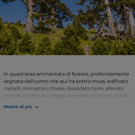
In quest'area ammantata di foreste, profondamente
segnata dall'uomo che qui ha eretto mura, edificato
castelli, monasteri, chiese, dissodato terre, allevato
animali e costruito villaggi arroccati sui monti, è stato
istituito nel 1990 il Parco nazionale del Pollino. Un
Mostra di più
territorio di oltre 192 mila ettari, a cavallo tra la
Calabria e la Basilicata, abbraccia la zona formata dai
massicci del Pollino e dell’Orsomarso, catena
montuosa dell’Appennino meridionale con le vette