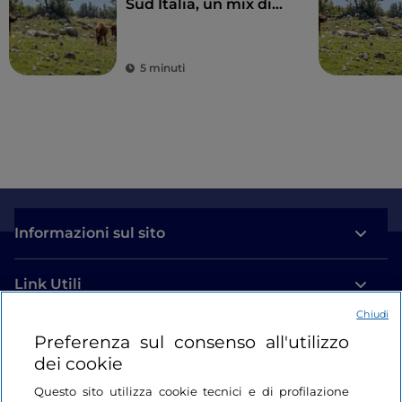
Sud Italia, un mix di
superano addirittura i 900 anni), ormai decorticato,
storia e natura
rimane ancora in piedi, calcinato dal sole che rende il
tronco così bianco da farlo diventare un tutt’uno con
la roccia calcarea alla quale tenacemente si
5 minuti
aggrappa.
Informazioni sul sito
Link Utili
Chiudi
Login
Preferenza sul consenso all'utilizzo
dei cookie
Restiamo in contatto
Questo sito utilizza cookie tecnici e di profilazione