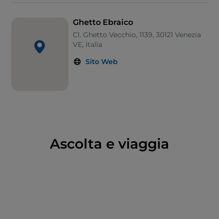
interessanti a Venezia
. Scoprirai luoghi singolari in
un percorso alla scoperta
della tradizioni e della
Ghetto Ebraico
gastronomia ebraiche,
attraverso una visita alle
Cl. Ghetto Vecchio, 1139, 30121 Venezia
sinagoghe
, al
Museo Ebraico
e al celebre
Banco
VE, Italia
Rosso
, il banco dei pegni che rimane uno dei luoghi
Sito Web
simbolo della città.
Nei molti bar e ristoranti si può provare la
cucina
kosher
, come le
sarde in saor
, forse il piatto
veneziano più famoso, rigorosamente kosher!
Ascolta e viaggia