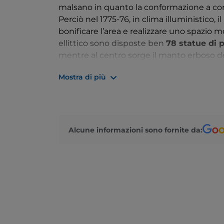
malsano in quanto la conformazione a conc
Perciò nel 1775-76, in clima illuministico, 
bonificare l’area e realizzare uno spazio
ellittico sono disposte ben
78 statue di 
mentre al centro sorge il manto erboso del
piazza sono attraversati da bassi portici ch
Mostra di più
è infatti uno dei centri di ritrovo della citt
può visitare il singolare museo del Preci
marchingegni per la visione di immagini
fratelli Lumière
. Sul lato opposto della pi
cinquecentesche, dopo varie ricostruzioni:
Alcune informazioni sono fornite da:
Veronese raffigurante il “Martirio di S. Giust