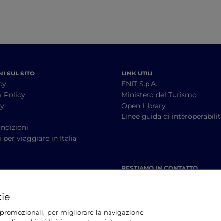
I SUL SITO
LINK UTILI
cy
ENIT S.p.A.
a Policy
Ministero del Turismo
cy
Open Library
à
Linee guida di interoperabili
ndizioni
 per viaggiare in Italia
RESTIAMO IN CONTATTO
kie
tà promozionali, per migliorare la navigazione