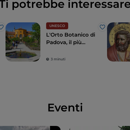
Ti potrebbe interessar
UNESCO
Like
Like
L'Orto Botanico di
Padova, il più
antico al mondo
3 minuti
Eventi