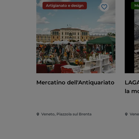
Artigianato e design
M
Like
Mercatino dell'Antiquariato
LAGA
la m
Stori
Veneto, Piazzola sul Brenta
Vene