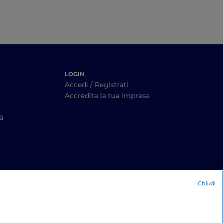
LOGIN
Accedi / Registrati
Accredita la tua impresa
tà
Chiudi