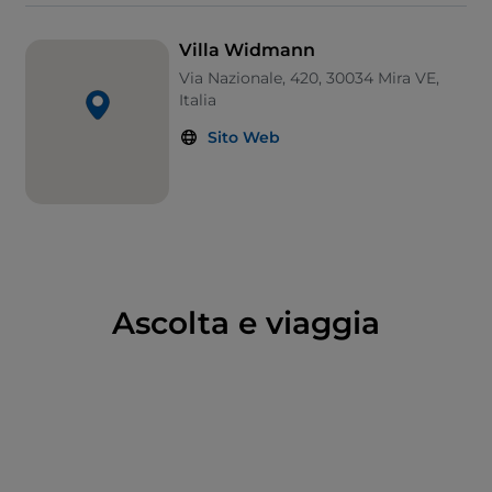
barchessa, una chiesetta e il vasto
Parco
a nord.
Quasi di fronte alla villa, si vedono sulla riva opposta
Villa Widmann
del
Naviglio di Brenta
le barchesse superstiti della
Via Nazionale, 420, 30034 Mira VE,
cinquecentesca
Villa Valmarana
, il cui corpo
Italia
centrale fu fatto demolire ai primi del ’900 per
Sito Web
scampare alla tassa sulle abitazioni di lusso.
Nemmeno qui, comunque, mancano affreschi
settecenteschi.
Ascolta e viaggia