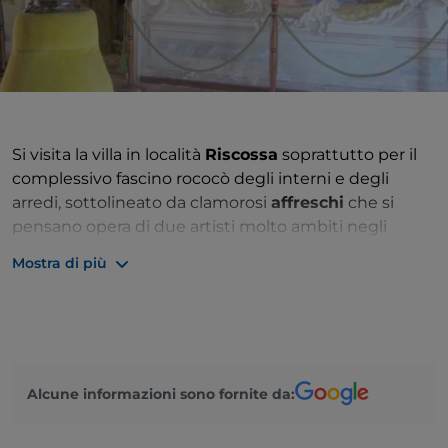
Si visita la villa in località
Riscossa
soprattutto per il
complessivo fascino rococò degli interni e degli
arredi, sottolineato da clamorosi
affreschi
che si
pensano opera di due artisti molto ambiti negli
ambienti veneziani di fine 700: Giuseppe Angeli,
Mostra di più
allievo di Giambattista Piazzetta, e Gerolamo
Mengozzi Colonna, collaboratore prediletto del
Tiepolo. Il salone principale illustra la Gloria della
famiglia Widmann in raffigurazioni impreziosite da
cornici e stucchi. Anche l’architettura è notevole,
Alcune informazioni sono fornite da:
forse realizzata su progetto di Andrea Tirali, in un
complesso che oltre all’edificio padronale con il
proprio giardino include la corte adiacente, una