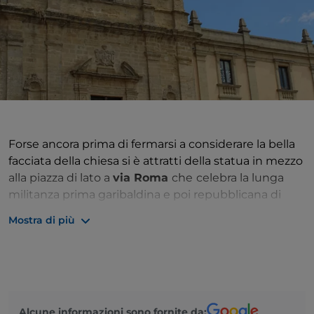
Forse ancora prima di fermarsi a considerare la bella
facciata della chiesa si è attratti della statua in mezzo
alla piazza di lato a
via Roma
che
celebra la lunga
militanza prima garibaldina e poi repubblicana di
Napoleone Colajanni, uomo politico, lungamente
Mostra di più
parlamentare e infine anche professore di statistica
nato in città verso metà ’800. La chiesa di S. Chiara si
impone dall’alto della sua scalinata: un edificio di
impianto seicentesco che sino a poco dopo metà
’700 era stato dei Gesuiti di Enna, con accanto il loro
Alcune informazioni sono fornite da:
Collegio. La sigla dell’ordine religioso sta ancora sopra