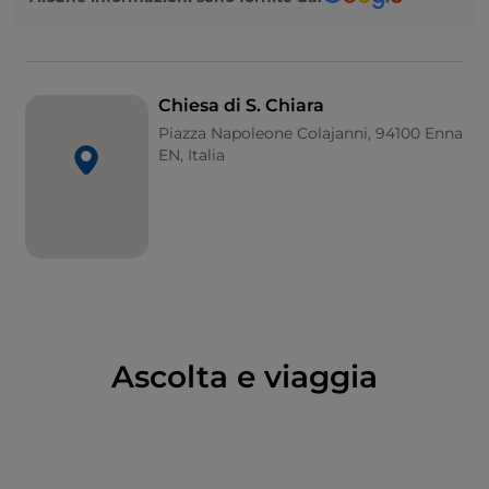
il portale d’accesso, mentre un fregio all’interno
ricorda che a finanziare la costruzione originaria era
stato il nobile Francesco Rotundo. Soppressa la
Compagnia di Gesù, la chiesa prese la dedicazione
Chiesa di S. Chiara
attuale quando la assegnarono alle monache
Piazza Napoleone Colajanni, 94100 Enna
Clarisse della città. Dopo la seconda guerra mondiale
EN, Italia
è stata convertita in
sacrario dei caduti
in guerra,
trasformando le cappelle laterali in lapidari ma
conservando il notevole
pavimento in maiolica
di
metà ’800. Questo raffigura a colori l’ "Avvento della
navigazione a vapore" e il Trionfo del Cristianesimo
sull’Islamismo, ed è davvero un’opera inconsueta.
L’ex collegio gesuitico è ancora oggi sede scolastica e
liceale.
Ascolta e viaggia