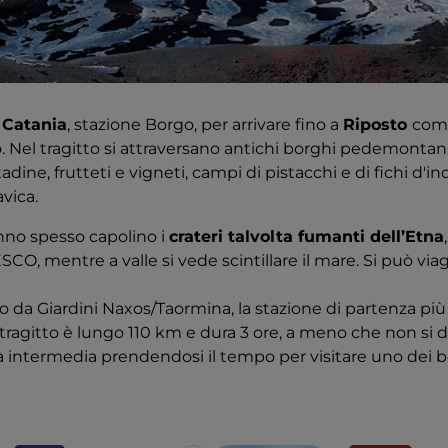
a
Catania
, stazione Borgo, per arrivare fino a
Riposto
comp
. Nel tragitto si attraversano antichi borghi pedemontani
dine, frutteti e vigneti, campi di pistacchi e di fichi d'i
avica.
anno spesso capolino i
crateri talvolta fumanti dell’Etna
O, mentre a valle si vede scintillare il mare. Si può via
eno da Giardini Naxos/Taormina, la stazione di partenza p
o tragitto è lungo 110 km e dura 3 ore, a meno che non si
 intermedia prendendosi il tempo per visitare uno dei b