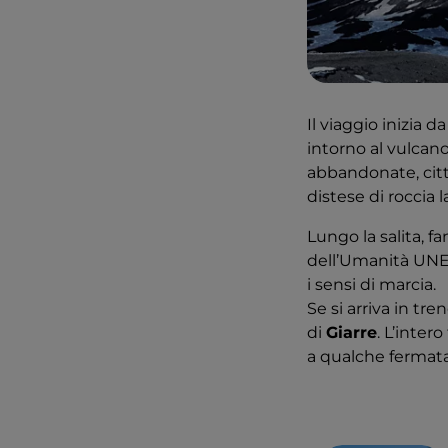
Il viaggio inizia d
intorno al vulcano
abbandonate, citta
distese di roccia l
Lungo la salita, f
dell’Umanità UNESC
i sensi di marcia.
Se si arriva in tr
di
Giarre
. L’inter
a qualche fermata