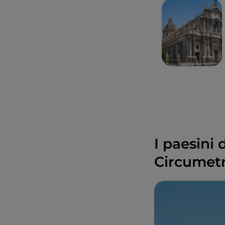
I paesini
Circumet