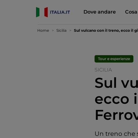
Dove andare
Cosa
Home
Sicilia
Sul vulcano con il treno, ecco il 
Tour e esperienze
SICILIA
Sul vu
ecco i
Ferro
Un treno che si