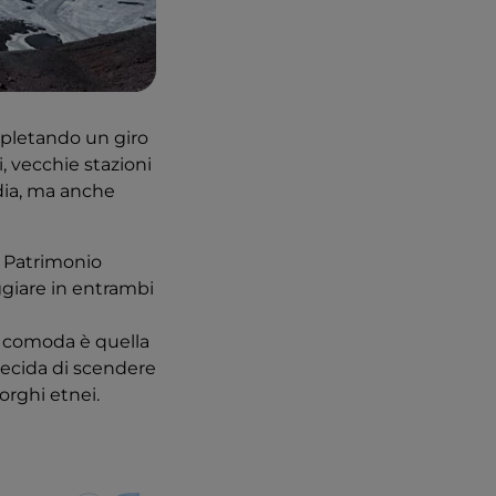
letando un giro
, vecchie stazioni
ndia, ma anche
, Patrimonio
ggiare in entrambi
iù comoda è quella
 decida di scendere
orghi etnei.