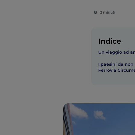
2 minuti
Indice
Un viaggio ad an
I paesini da non
Ferrovia Circum