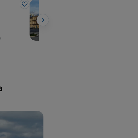
Borghi
Like
Like
Giarre
o
Sicilia, Giarre
a