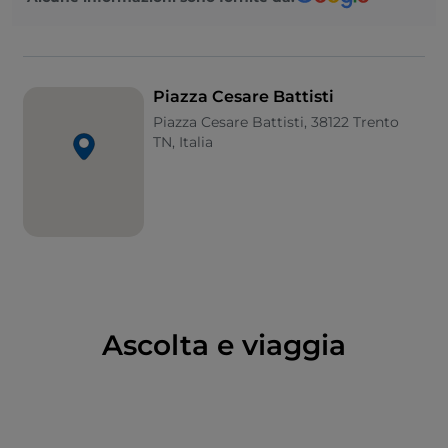
raggiungere
via Manci
, dalle gallerie dei Partigiani e
di Giuseppe Garbari, e
via S. Pietro
, dalla galleria dei
Legionari Trentini. Sotto piazza Battisti si apre la
Trento sotterranea, con il
S.A.S.S. - Spazio
Piazza Cesare Battisti
Archeologico Sotterraneo del Sas
: un’area di circa
Piazza Cesare Battisti, 38122 Trento
1700 metri quadrati che rivela la
Tridentum
romana
TN, Italia
con vestigia di edifici pubblici e privati dal I secolo
a.C. al VI d.C.: tratti di una strada lastricata in pietra
rossa locale, un lungo tratto di mura di cinta con una
torre trasformata in porta, fondamenta di botteghe
artigiane e abitazioni con resti musivi, cortili, un
pozzo, resti di rete fognaria.
Ascolta e viaggia