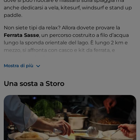
dove si può nuotare e rilassarsi sulla spiaggia ma
anche dedicarsi a vela, kitesurf, windsurf e stand up
paddle.
Non siete tipi da relax? Allora dovete provare la
Ferrata Sasse
, un percorso costruito a filo d’acqua
lungo la sponda orientale del lago. È lungo 2 km e
mezzo, si affronta con casco e kit da ferrata, e
prevede anche l’attraversamento di un ponte
sospeso.
Mostra di più
Una sosta a Storo