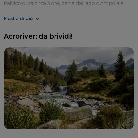
Palvico dura circa 3 ore, parte dal lago d’Ampola e
arriva al paese di Storo.
Mostra di più
Acroriver: da brividi!