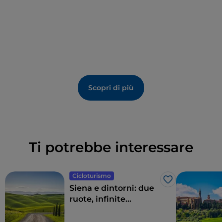
privilegio di salvare le anime purganti.
San Lorenzo in Ponte non è solo un luogo di culto,
ma uno spazio narrativo dove architettura, arte e
spiritualità si fondono. L’atmosfera intima e il
linguaggio figurativo diretto trasformano la visita in
un’esperienza contemplativa, un’immersione nelle
visioni dantesche che riecheggiano potenti tra le
Scopri di più
mura della chiesa.
Ti potrebbe interessare
Cicloturismo
Like
Siena e dintorni: due
ruote, infinite
emozioni