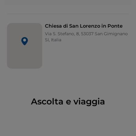
Già dal XIV secolo, la chiesa divenne luogo di
particolare devozione per un affresco della Madonna
col Bambino in gloria posto sul fianco sinistro,
originariamente protetto da una tettoia. Se la
Chiesa di San Lorenzo in Ponte
composizione generale fu ridipinta nel Quattrocento,
Via S. Stefano, 8, 53037 San Gimignano
il volto della Vergine è attribuito a un giovane
SI, Italia
Simone Martini, grande maestro del gotico senese.
Fu proprio questa immagine a ispirare la costruzione
di un oratorio laterale, che si unì armoniosamente alla
chiesa.
All’inizio del XV secolo, sia la chiesa che il portico
vennero affrescati dal pittore fiorentino Cenni di
Francesco di Ser Cenni, allievo della scuola
dell’Orcagna. Il ciclo pittorico, fortemente influenzato
Ascolta e viaggia
dall'immaginario dantesco, illustra con efficacia la vita
ultraterrena attraverso visioni dell’Inferno, del
Purgatorio e del Paradiso. Particolarmente
significativo è il legame tra questo tema e la figura di
San Lorenzo, cui secondo la tradizione era concesso il