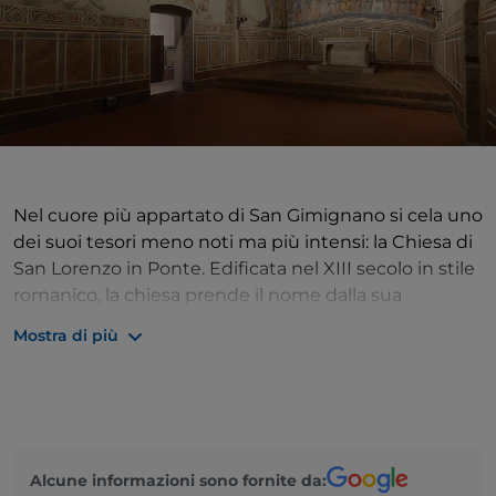
Nel cuore più appartato di San Gimignano si cela uno
dei suoi tesori meno noti ma più intensi: la Chiesa di
San Lorenzo in Ponte. Edificata nel XIII secolo in stile
romanico, la chiesa prende il nome dalla sua
posizione originaria, accanto a un ponte levatoio che
Mostra di più
collegava l’antico Castello del Vescovo di Volterra alla
piazza della Cisterna. Costruita probabilmente sui
resti di un edificio religioso più antico, San Lorenzo in
Ponte si presenta oggi con una semplice pianta a
navata unica, tetto a capriate lignee e presbiterio
Alcune informazioni sono fornite da:
rialzato con volta a crociera.