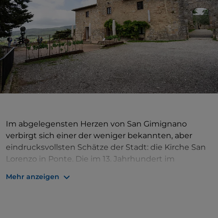
Im abgelegensten Herzen von San Gimignano
verbirgt sich einer der weniger bekannten, aber
eindrucksvollsten Schätze der Stadt: die Kirche San
Lorenzo in Ponte. Die im 13. Jahrhundert im
romanischen Stil erbaute Kirche verdankt ihren
Mehr anzeigen
Namen ihrer ursprünglichen Lage neben einer
Zugbrücke, die das alte Schloss des Bischofs von
Volterra mit der Piazza della Cisterna verband. San
Lorenzo in Ponte wurde wahrscheinlich auf den