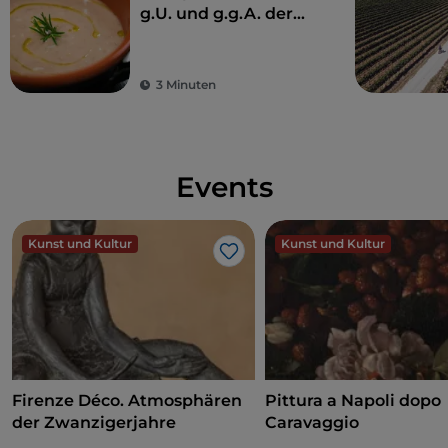
g.U. und g.g.A. der
Toskana
3 Minuten
Events
Kunst und Kultur
Kunst und Kultur
Like
Firenze Déco. Atmosphären
Pittura a Napoli dopo
der Zwanzigerjahre
Caravaggio