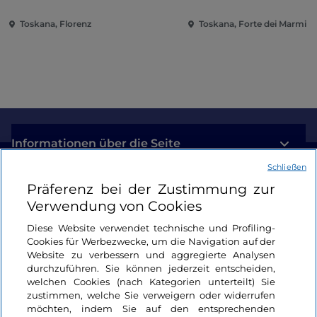
Toskana, Florenz
Toskana, Forte dei Marmi
Informationen über die Seite
Schließen
Nützliche Links
Präferenz bei der Zustimmung zur
Verwendung von Cookies
Login
Diese Website verwendet technische und Profiling-
Cookies für Werbezwecke, um die Navigation auf der
Bleiben wir in Kontakt
Website zu verbessern und aggregierte Analysen
durchzuführen. Sie können jederzeit entscheiden,
welchen Cookies (nach Kategorien unterteilt) Sie
zustimmen, welche Sie verweigern oder widerrufen
möchten, indem Sie auf den entsprechenden