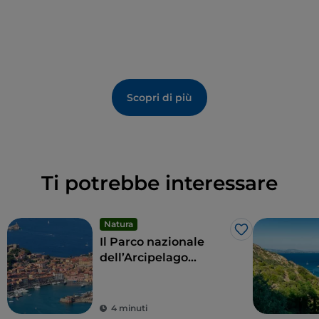
Scopri di più
Ti potrebbe interessare
Natura
Like
Il Parco nazionale
dell’Arcipelago
Toscano, un mare da
favola
4 minuti