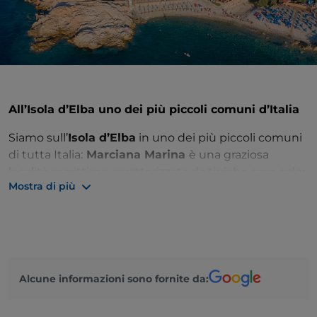
All’Isola d’Elba uno dei più piccoli comuni d’Italia
Siamo sull’
Isola d’Elba
in uno dei più piccoli comuni
di tutta Italia:
Marciana Marina
è una graziosa
località marittima, caratterizzata da tipiche case color
Mostra di più
pastello, che rendono l’area molto pittoresca.
Qui, si trovano ottime
spiagge
, come La Marina e la
più intima Spiaggia della Crocetta, luogo d’eccezione
per ammirare i gozzi, le tipiche imbarcazioni Marinesi.
Oltre alle spiagge e al lungomare merita una
menzione anche la Torre degli Appiani, eretta nel XVI
Alcune informazioni sono fornite da:
secolo oggi è un luogo affascinante.