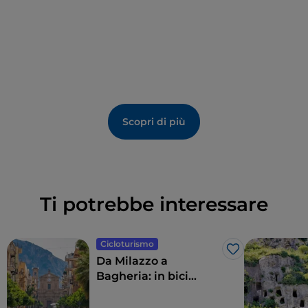
Scopri di più
Ti potrebbe interessare
Cicloturismo
Like
Da Milazzo a
Bagheria: in bici
lungo la costa
settentrionale della