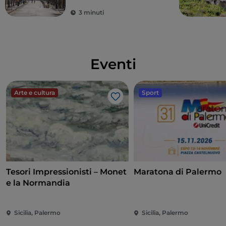
Sicilia
3 minuti
Eventi
Arte e cultura
Sport
Like
Tesori Impressionisti – Monet
Maratona di Palermo
e la Normandia
Sicilia, Palermo
Sicilia, Palermo