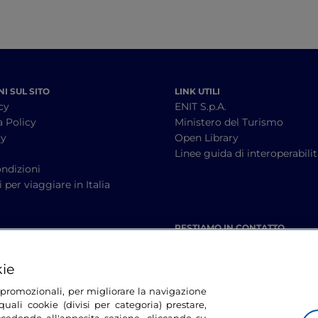
I SUL SITO
LINK UTILI
cy
ENIT S.p.A.
a Policy
Ministero del Turismo
cy
Open Library
à
Linee guida di interoperabili
ndizioni
 per viaggiare in Italia
RESTIAMO IN CONTATTO
kie
tà promozionali, per migliorare la navigazione
uali cookie (divisi per categoria) prestare,