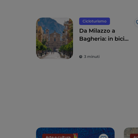
Cicloturismo
Da Milazzo a
Bagheria: in bici
lungo la costa
settentrionale della
3 minuti
Sicilia
Arte e cultura
Ar