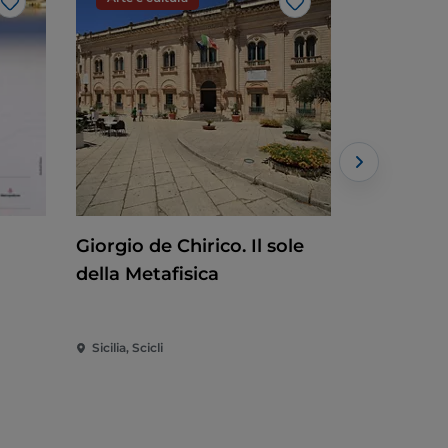
Like
Like
Giorgio de Chirico. Il sole
Alfredo P
della Metafisica
Sicilia, Scicli
Sicilia, Cata