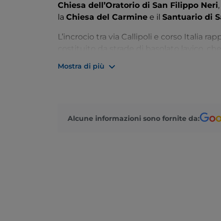
Chiesa dell’Oratorio di San Filippo Neri
la
Chiesa del Carmine
e il
Santuario di S
L’incrocio tra via Callipoli e corso Italia 
costituito da strade di basolato lavico, che
liberty, come
palazzo Bonaventura
con la
Mostra di più
Fontana del Nettuno
e il
Monumento ai 
anche i giardini di
Villa Margherita
e
Vill
La città non si affaccia direttamente sul 
raggiungere la
spiaggia di Stazzo
. Risal
Alcune informazioni sono fornite da:
trovano le bellissime calette di
Giardini 
Avventura Etna
, il più grande del Sud Ita