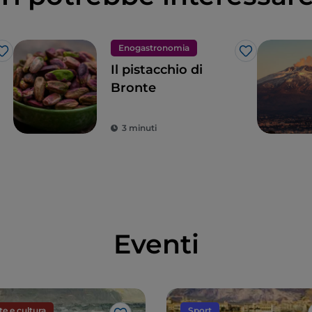
Enogastronomia
Like
Like
Il pistacchio di
Bronte
3 minuti
Eventi
te e cultura
Sport