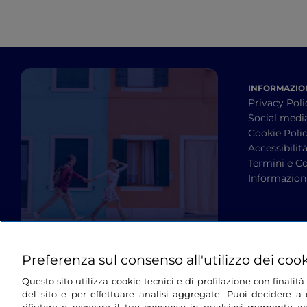
INFORMAZION
Privacy Poli
Social medi
Cookie Poli
Accessibilit
Termini e Co
Informazioni
Preferenza sul consenso all'utilizzo dei coo
Questo sito utilizza cookie tecnici e di profilazione con finali
del sito e per effettuare analisi aggregate. Puoi decidere a q