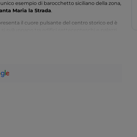
, unico esempio di barocchetto siciliano della zona,
anta Maria la Strada
.
rappresenta il cuore pulsante del centro storico ed è
 si sviluppano tra edifici settecenteschi e palazzi
 sua eclettica facciata. Vi segnaliamo anche la
Caduti
della Grande Guerra. Meritano una sosta
a San Francesco d’Assisi
.
mare, ma a pochi chilometri di distanza si può
endo lungo la costa, a una mezz’ora di auto, si
Naxos
. Per i più piccoli segnaliamo il
Parco
lia, con 17 percorsi e un’area picnic.