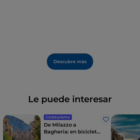
una zona de pícnic.
Descubre más
Le puede interesar
Cicloturismo
Me gusta
De Milazzo a
Bagheria: en bicicleta
por la costa norte de