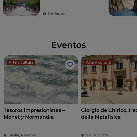
Sicilia
3 minutos
Eventos
Arte y cultura
Arte y cultura
Me gusta
Tesoros impresionistas –
Giorgio de Chirico. Il s
Monet y Normandía
della Metafisica
Sicilia, Palermo
Sicilia, Scicli