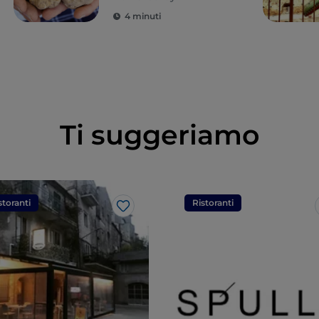
4 minuti
Ti suggeriamo
storanti
Ristoranti
Like