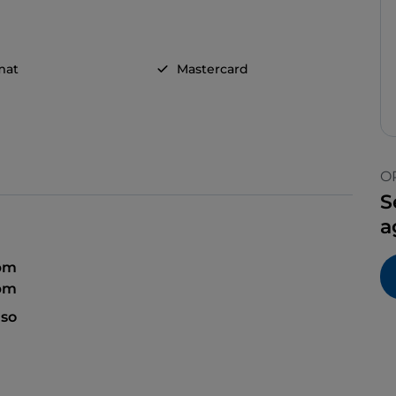
mat
Mastercard
O
S
a
 pm
pm
so