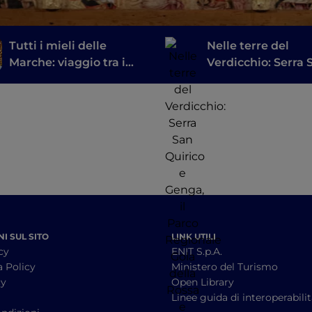
Tutti i mieli delle
Nelle terre del
Marche: viaggio tra i
Verdicchio: Serra 
borghi votati
Quirico e Genga, il
all’apicoltura
Parco Regionale G
della Rossa e Frasa
le sue grotte
I SUL SITO
LINK UTILI
cy
ENIT S.p.A.
a Policy
Ministero del Turismo
cy
Open Library
à
Linee guida di interoperabili