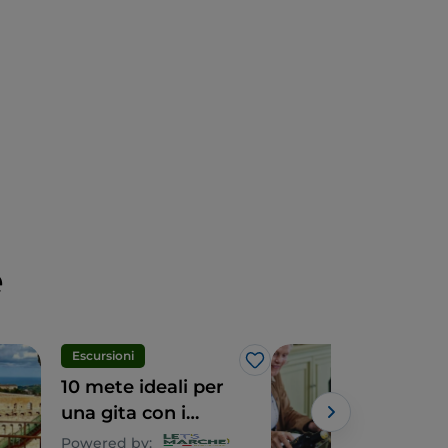
e
Escursioni
Eno
Like
10 mete ideali per
Le 
una gita con i
attr
bambini
fran
Powered by:
Powe