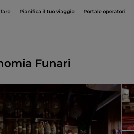
 fare
Pianifica il tuo viaggio
Portale operatori
onomia Funari