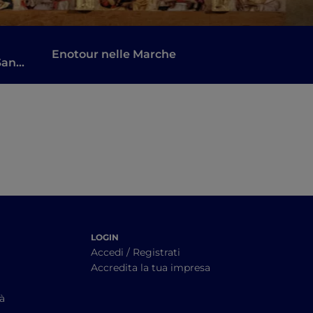
Enotour nelle Marche
San
ola
ssi e
LOGIN
Accedi / Registrati
Accredita la tua impresa
tà