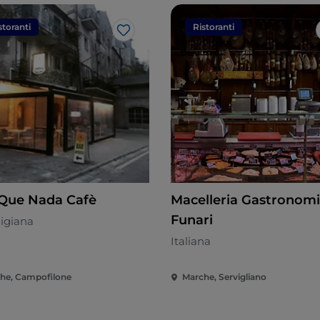
storanti
Ristoranti
Like
Que Nada Cafè
Macelleria Gastronom
Funari
igiana
Italiana
he, Campofilone
Marche, Servigliano