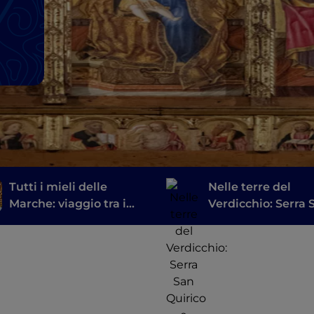
Tutti i mieli delle
Nelle terre del
Marche: viaggio tra i
Verdicchio: Serra 
borghi votati
Quirico e Genga, il
all’apicoltura
Parco Regionale G
della Rossa e Frasa
le sue grotte