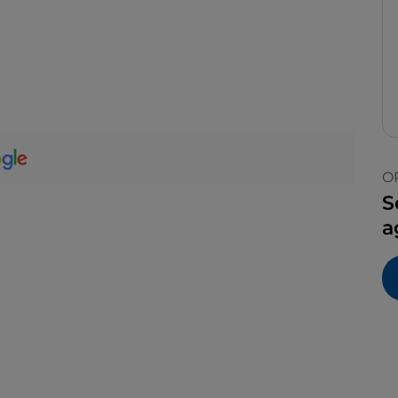
O
S
a