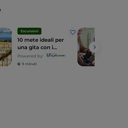
e
Escursioni
Eno
Like
10 mete ideali per
Le 
una gita con i
attr
bambini
fran
Powered by:
Powe
fa r
9 minuti
5 m