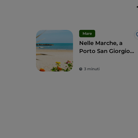
Mare
Nelle Marche, a
Porto San Giorgio
per un tuffo nelle
tradizioni
3 minuti