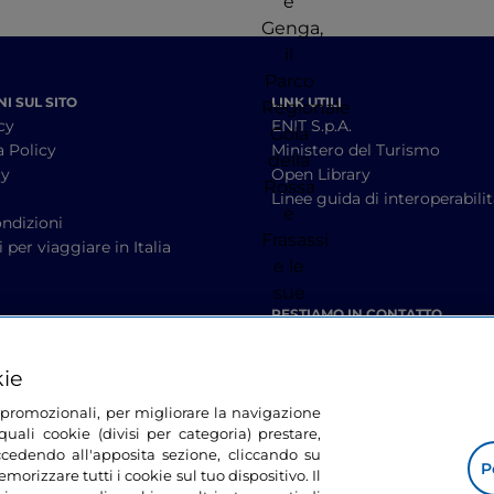
I SUL SITO
LINK UTILI
cy
ENIT S.p.A.
a Policy
Ministero del Turismo
cy
Open Library
à
Linee guida di interoperabili
ndizioni
 per viaggiare in Italia
RESTIAMO IN CONTATTO
kie
tà promozionali, per migliorare la navigazione
uali cookie (divisi per categoria) prestare,
cedendo all'apposita sezione, cliccando su
P
morizzare tutti i cookie sul tuo dispositivo. Il