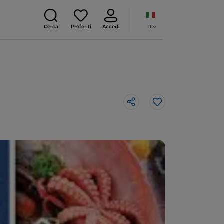
IT
Cerca
Preferiti
Accedi
Like