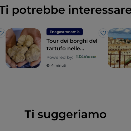
Ti potrebbe interessar
Enogastronomia
Like
Like
Tour dei borghi del
tartufo nelle
Marche
Powered by:
4 minuti
Ti suggeriamo