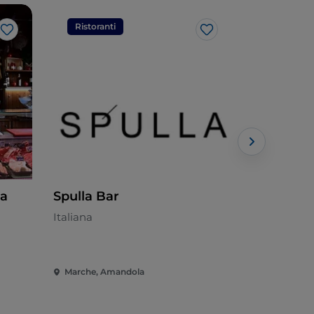
Ristoranti
Ristorant
Like
Like
ia
Spulla Bar
Bar L'Ara
Italiana
Italiana
Marche, Amandola
Marche, Or