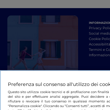
INFORMAZION
Privacy Poli
Social medi
Cookie Poli
Accessibilit
Termini e Co
Informazioni
Preferenza sul consenso all'utilizzo dei coo
Questo sito utilizza cookie tecnici e di profilazione con finali
del sito e per effettuare analisi aggregate. Puoi decidere a q
rifiutare o revocare il tuo consenso in qualsiasi momento ac
"Personalizza cookie". Cliccando su “Consenti tutti”, accetti di me