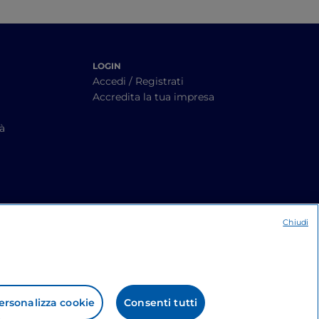
LOGIN
Accedi / Registrati
Accredita la tua impresa
tà
Chiudi
ersonalizza cookie
Consenti tutti