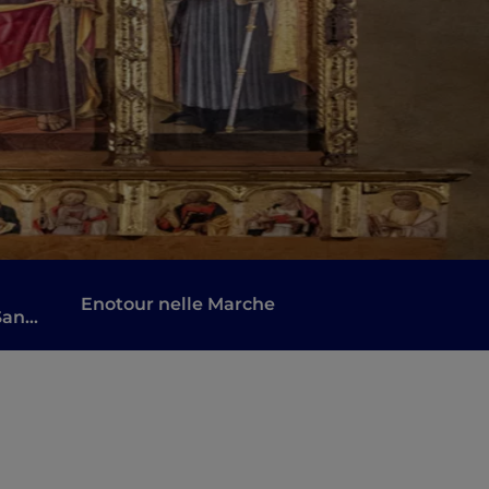
Enotour nelle Marche
San
ola
ssi e