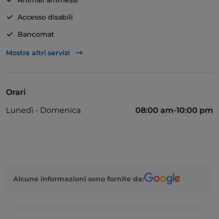
Animali ammessi
Accesso disabili
Bancomat
Si parla inglese
Mostra altri servizi
Parcheggio
Tavoli all'aperto
Orari
Zona bambini
Lunedì - Domenica
08:00 am-10:00 pm
Wi-Fi
Alcune informazioni sono fornite da: