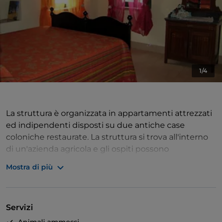
1/4
La struttura è organizzata in appartamenti attrezzati
ed indipendenti disposti su due antiche case
coloniche restaurate. La struttura si trova all'interno
di un'azienda agricola e gli ospiti possono
partecipare a momenti di vita contadina. La struttura
Mostra di più
è anche Fattoria Didattica. Ci troviamo a metà strada
tra le spiagge del mare Adriatico ed il Parco
Nazionale dei Monti Sibillini.
Servizi