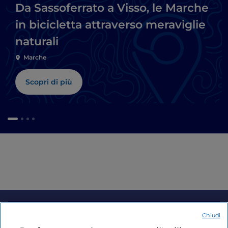
Da Sassoferrato a Visso, le Marche
in bicicletta attraverso meraviglie
naturali
Marche
Scopri di più
Informazioni sul sito
Chiudi