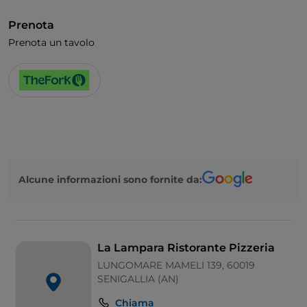
Pagamento con Satispay
Prenota
Mastercard
Prenota un tavolo
Cocktail
Bancomat
Bagno per disabili
Si parla spagnolo
Alcune informazioni sono fornite da:
La Lampara Ristorante Pizzeria
LUNGOMARE MAMELI 139, 60019
SENIGALLIA (AN)
Chiama