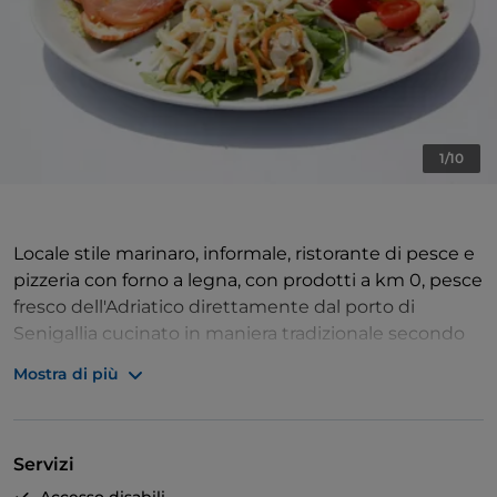
1/10
Locale stile marinaro, informale, ristorante di pesce e
pizzeria con forno a legna, con prodotti a km 0, pesce
fresco dell'Adriatico direttamente dal porto di
Senigallia cucinato in maniera tradizionale secondo
le storiche ricette locali, piatti del giorno in base al
Mostra di più
pescato fresco. Il locale è accogliente e informale
arredato in stile marinaro con vista mare, in estate
zona a cielo aperto per cenare sotto le stelle, la
Servizi
gestione familiare assicura accuratezza nei piatti e un
servizio premuroso. Laura e Marco vi aspettano per