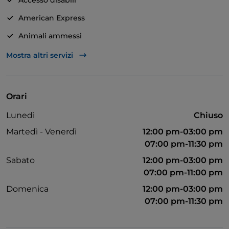
Accesso disabili
gustare i nostri piatti.
American Express
Animali ammessi
Asporto
Mostra altri servizi
Diners Club
Si parla inglese
Orari
Google Pay
Lunedì
Chiuso
Menù bambini
Martedì - Venerdì
12:00 pm-03:00 pm
Non fumatori
07:00 pm-11:30 pm
Sabato
12:00 pm-03:00 pm
Tavoli all'aperto
07:00 pm-11:00 pm
Wi-Fi
Domenica
12:00 pm-03:00 pm
Visa
07:00 pm-11:30 pm
Parcheggio