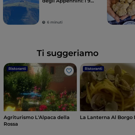
degli Appennini: i 9
comuni delle Alte
Marche
6 minuti
Ti suggeriamo
Ristoranti
Ristoranti
Like
Agriturismo L'Alpaca della
La Lanterna Al Borgo 
Rossa