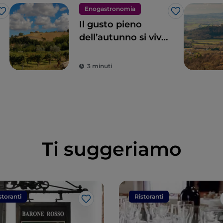
Enogastronomia
Like
Like
Il gusto pieno
dell’autunno si vive
nelle Marche con le
esperienze in vigna
3 minuti
Ti suggeriamo
storanti
Ristoranti
Like