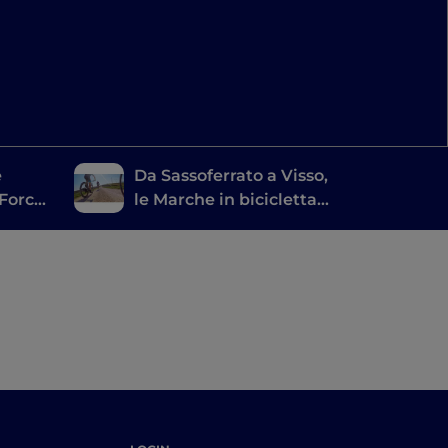
e
Da Sassoferrato a Visso,
 Forca
le Marche in bicicletta
a del
attraverso meraviglie
naturali