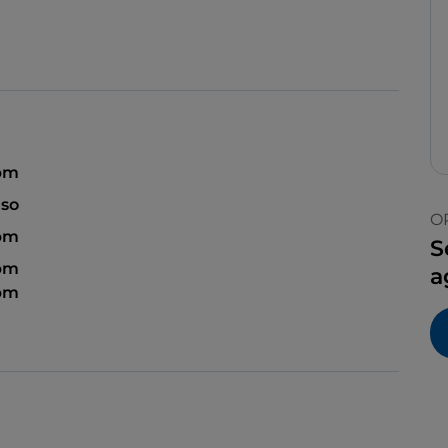
 pm
so
O
 pm
S
 pm
a
 pm