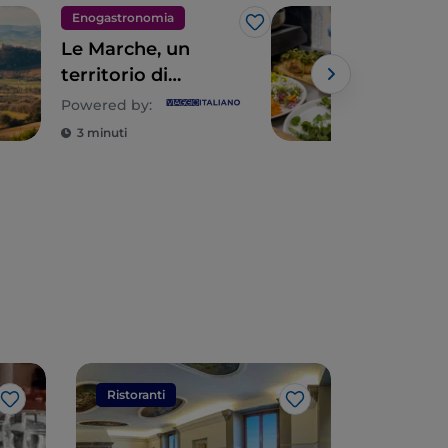
Enogastronomia
Eno
Like
Le Marche, un
Stor
territorio di
frat
prodotti sopraffini
mera
Powered by:
tutti da svelare
Mar
3 minuti
3 m
Ristoranti
Ristorant
Like
Like