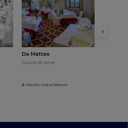
Da Matteo
La Locand
Cucina di carne
Abruzzese
Marche, Colli al Metauro
Marche, San