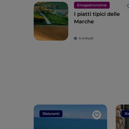
Enogastronomia
I piatti tipici delle
Marche
4 minuti
Ristoranti
Ri
Like