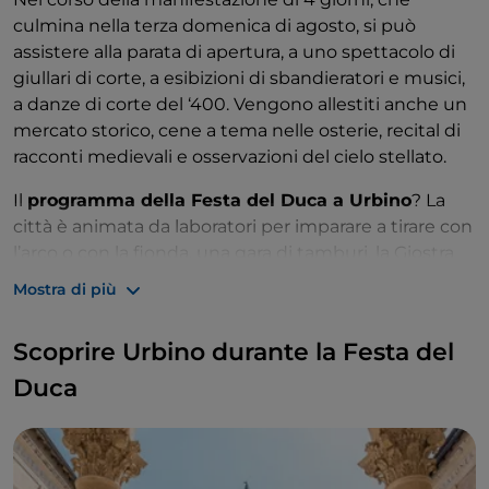
culmina nella terza domenica di agosto, si può
assistere alla parata di apertura, a uno spettacolo di
giullari di corte, a esibizioni di sbandieratori e musici,
a danze di corte del ‘400. Vengono allestiti anche un
mercato storico, cene a tema nelle osterie, recital di
racconti medievali e osservazioni del cielo stellato.
Il
programma della Festa del Duca a Urbino
? La
città è animata da laboratori per imparare a tirare con
l’arco o con la fionda, una gara di tamburi, la Giostra
delle Aquile, la sfida in armi tra Malatesta e
Mostra di più
Montefeltro e visite guidate. Il culmine si raggiunge
la domenica con il Giuoco della Aita, un gioco militare
Scoprire Urbino durante la Festa del
inventato dal Duca stesso. La festa si chiude con una
parata storica finale e fuochi d’artificio. Ma
Duca
rinascimentali, ovviamente.