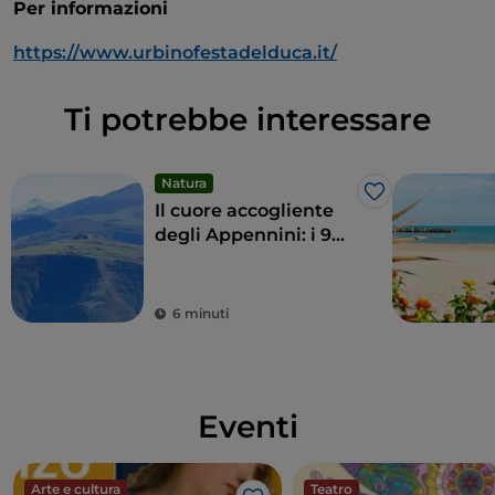
Per informazioni
https://www.urbinofestadelduca.it/
Ti potrebbe interessare
Natura
Like
Il cuore accogliente
degli Appennini: i 9
comuni delle Alte
Marche
6 minuti
Eventi
Arte e cultura
Teatro