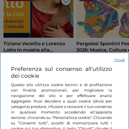
Like
Tiziano Vecellio e Lorenzo
Pergolesi Spontini Fes
Lotto in mostra alla
2026: Musica, Cultura 
Pinacoteca di Ancona
Spettacolo nel Cuore 
Chiudi
Marche
Marche, Ancona
Marche, Jesi
Preferenza sul consenso all'utilizzo
dei cookie
Questo sito utilizza cookie tecnici e di profilazione
con finalità promozionali, per migliorare la
navigazione del sito e per effettuare analisi
aggregate. Puoi decidere a quali cookie (divisi per
categoria) prestare, rifiutare o revocare il tuo consenso
in qualsiasi momento accedendo all'apposita
Informazioni sul sito
sezione, cliccando su "Personalizza cookie". Cliccando
su “Consenti tutti”, accetti di memorizzare tutti i
cookie sul tuo dispositivo. Il tasto “Chiudi” chiude il