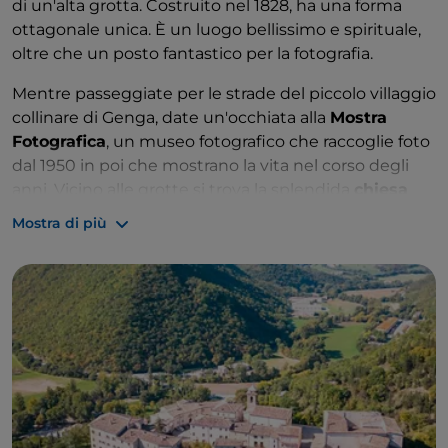
di un'alta grotta. Costruito nel 1828, ha una forma
delle grotte, come un vero esploratore!
ottagonale unica. È un luogo bellissimo e spirituale,
oltre che un posto fantastico per la fotografia.
Mentre passeggiate per le strade del piccolo villaggio
collinare di Genga, date un'occhiata alla
Mostra
Fotografica
, un museo fotografico che raccoglie foto
dal 1950 in poi che mostrano la vita nel corso degli
anni. Vicino alle grotte si trova la splendida
chiesa
romanica di San Vittore delle Chiuse
. Con lo
Mostra di più
sfondo della Gola di Frasassi, vi farà prendere la
macchina fotografica!