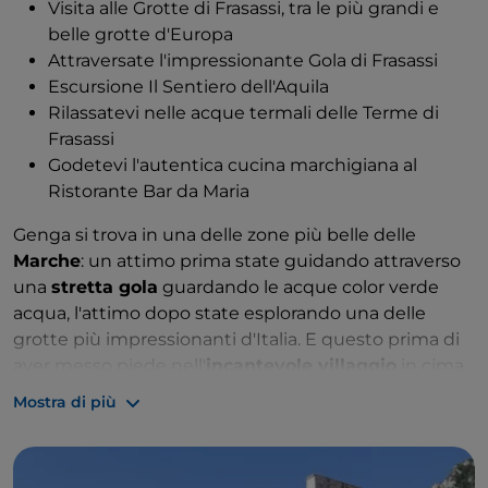
Visita alle Grotte di Frasassi, tra le più grandi e
belle grotte d'Europa
Attraversate l'impressionante Gola di Frasassi
Escursione Il Sentiero dell'Aquila
Rilassatevi nelle acque termali delle Terme di
Frasassi
Godetevi l'autentica cucina marchigiana al
Ristorante Bar da Maria
Genga si trova in una delle zone più belle delle
Marche
: un attimo prima state guidando attraverso
una
stretta gola
guardando le acque color verde
acqua, l'attimo dopo state esplorando una delle
grotte più impressionanti d'Italia. E questo prima di
aver messo piede nell'
incantevole villaggio
in cima
alla collina. È allora che si capisce perché Genga ha
Mostra di più
ricevuto la prestigiosa Bandiera Arancione del
Touring Club Italiano.
Genga offre molto anche ai turisti, soprattutto grazie