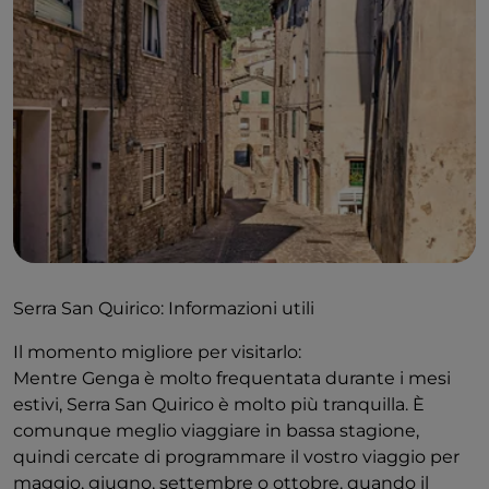
colorati nei toni del giallo e del pesca.
Esplorare le strette vie di Serra San Quirico, perdervi
tra i vicoli e cogliere gli scorci della vita locale saranno
esperienze uniche. È una città ripida, con molti
scalini, e con numerosi punti panoramici lungo il
bordo delle mura. Lì, sarete ricompensati con una
vista sulle dolci colline che circondano la città.
Ci sono alcuni
prodotti tipici
che potreste voler
assaggiare durante la vostra visita a Serra San Quirico.
Il vino bianco più famoso delle Marche, il
Verdicchio
,
è prodotto in loco.
Serra San Quirico: Informazioni utili
Oppure potreste assaggiare i calcioni, un
Il momento migliore per visitarlo:
interessante pacchetto dolce e salato, ripieno di
Mentre Genga è molto frequentata durante i mesi
parmigiano salato e limone piccante. Questa
estivi, Serra San Quirico è molto più tranquilla. È
sorprendente prelibatezza locale ha persino una sua
comunque meglio viaggiare in bassa stagione,
sagra, la terza domenica di maggio!
quindi cercate di programmare il vostro viaggio per
maggio, giugno, settembre o ottobre, quando il