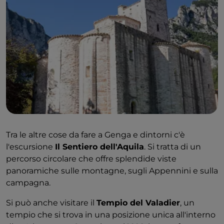
alle
Grotte di Frasassi
. Durante la giornata vengono
organizzate visite guidate alle grotte (sia in italiano
che in inglese). Avrete la possibilità di conoscere la
scoperta delle grotte nel 1971 e la geologia delle
formazioni.
Mettendo piede nella prima sala (conosciuta come
Sala Ancona) potrete guardarvi intorno cercando di
cogliere la vastità e la bellezza naturale. Stalagmiti e
stalattiti, con
enormi formazioni che creano un
paesaggio magico
. La stanza è abbastanza grande
Tra le altre cose da fare a Genga e dintorni c'è
da contenere il Duomo di Milano!
l'escursione
Il Sentiero dell'Aquila
. Si tratta di un
percorso circolare che offre splendide viste
Una delle altre bellissime sale delle Grotte di Frasassi
panoramiche sulle montagne, sugli Appennini e sulla
è la
Sala delle Candele
, dove sottili stalagmiti si
campagna.
trovano sopra un lago naturale, creando riflessi
sorprendenti. Se siete viaggiatori avventurosi,
Si può anche visitare il
Tempio del Valadier
, un
potreste prenotare uno dei
tour di speleologia
,
tempio che si trova in una posizione unica all'interno
dove vi arrampicherete attraverso le aree più strette