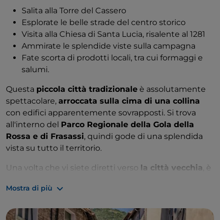
Salita alla Torre del Cassero
Esplorate le belle strade del centro storico
Visita alla Chiesa di Santa Lucia, risalente al 1281
Ammirate le splendide viste sulla campagna
Fate scorta di prodotti locali, tra cui formaggi e
salumi.
Questa
piccola città tradizionale
è assolutamente
spettacolare,
arroccata sulla cima di una collina
con edifici apparentemente sovrapposti. Si trova
all'interno del
Parco Regionale della Gola della
Rossa e di Frasassi
, quindi gode di una splendida
vista su tutto il territorio.
Una volta che vi siete diretti verso
la città vecchia
, è
il momento di esplorare: entrando attraverso
antichi
Mostra di più
archi in pietra
, si percorrono strade acciottolate fino
alla graziosa piazza principale. È piccola ma ha
un'antica
torre dell'orologio
, una fontana ed edifici