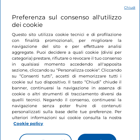
Chiudi
Link Utili
Come arrivare:
Preferenza sul consenso all'utilizzo
Il modo migliore per raggiungere Sassoferrato è in
dei cookie
auto. Il viaggio da Ancona dura poco più di un'ora,
Login
con un facile accesso attraverso la SS76.
Questo sito utilizza cookie tecnici e di profilazione
con finalità promozionali, per migliorare la
Restiamo in contatto
navigazione del sito e per effettuare analisi
Articolo redatto sull’esperienza di Chloe Gunning.
aggregate. Puoi decidere a quali cookie (divisi per
categoria) prestare, rifiutare o revocare il tuo consenso
in qualsiasi momento accedendo all'apposita
sezione, cliccando su "Personalizza cookie". Cliccando
su “Consenti tutti”, accetti di memorizzare tutti i
cookie sul tuo dispositivo. Il tasto “Chiudi” chiude il
banner, continuerai la navigazione in assenza di
cookie o altri strumenti di tracciamento diversi da
quelli tecnici. Negando il consenso, continuerai la
navigazione senza poter fruire di contenuti
personalizzati sulla base delle tue preferenze. Per
ulteriori informazioni sui cookie consulta la nostra
Cookie policy