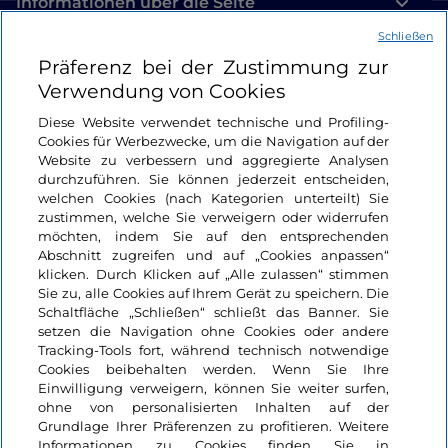
Informationen über die Seite
Schließen
Nützliche Links
Präferenz bei der Zustimmung zur
Verwendung von Cookies
Login
Diese Website verwendet technische und Profiling-
Cookies für Werbezwecke, um die Navigation auf der
Bleiben wir in Kontakt
Website zu verbessern und aggregierte Analysen
durchzuführen. Sie können jederzeit entscheiden,
welchen Cookies (nach Kategorien unterteilt) Sie
zustimmen, welche Sie verweigern oder widerrufen
möchten, indem Sie auf den entsprechenden
Abschnitt zugreifen und auf „Cookies anpassen“
klicken. Durch Klicken auf „Alle zulassen“ stimmen
Sie zu, alle Cookies auf Ihrem Gerät zu speichern. Die
Schaltfläche „Schließen“ schließt das Banner. Sie
setzen die Navigation ohne Cookies oder andere
Tracking-Tools fort, während technisch notwendige
Cookies beibehalten werden. Wenn Sie Ihre
Einwilligung verweigern, können Sie weiter surfen,
ohne von personalisierten Inhalten auf der
Grundlage Ihrer Präferenzen zu profitieren. Weitere
Informationen zu Cookies finden Sie in