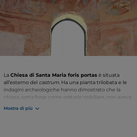
La
Chiesa di Santa Maria foris portas
è situata
all’esterno del
castrum
. Ha una pianta trilobata e le
indagini archeologiche hanno dimostrato che la
chiesa, sorta forse come oratorio nobiliare, non aveva
edifici nelle vicinanze.
Mostra di più
Nell’abside centrale si conserva un ciclo di affreschi
con episodi dell’infanzia di Gesù ispirati sia ai vangeli
canonici che a quelli apocrifi, in particolare al