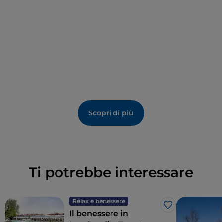
dibattuta:
si tende a datare l’edificio all VII/VIII
secolo
e gli affreschi tra il VII/VIII secolo e gli inizi del
X.
Scopri di più
Ti potrebbe interessare
Relax e benessere
Like
Il benessere in