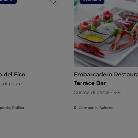
Like
o del Fico
Embarcadero Restaur
Terrace Bar
a di pesce
Cucina di pesce - €€
ania, Pollica
Campania, Salerno