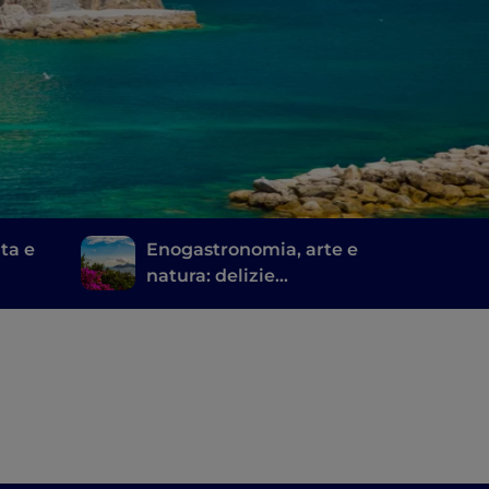
ita e
Enogastronomia, arte e
natura: delizie
sorrentine