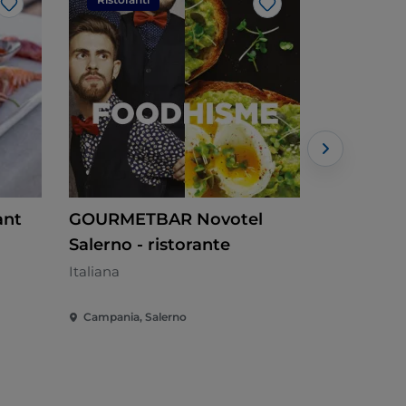
Like
Like
ant
GOURMETBAR Novotel
Mulino U
Salerno - ristorante
Pizzeria
Italiana
Campania, Salerno
Campania, 