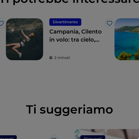
Divertimento
Like
Like
Campania, Cilento
in volo: tra cielo,
terra e mare
2 minuti
Ti suggeriamo
storanti
Ristoranti