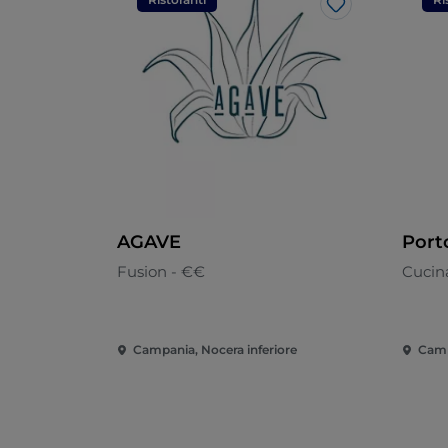
Like
AGAVE
Port
Fusion - €€
Cucin
Campania, Nocera inferiore
Camp