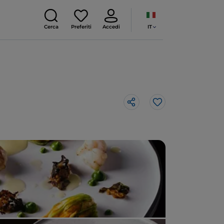
IT
Cerca
Preferiti
Accedi
Like