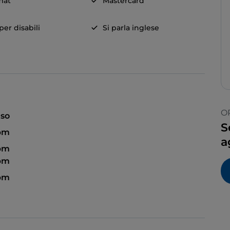
mat
Mastercard
er disabili
Si parla inglese
O
so
S
 pm
a
 pm
 pm
 pm