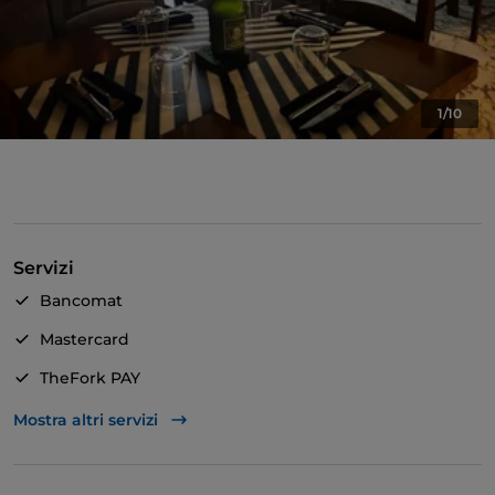
1/10
Servizi
Bancomat
Mastercard
TheFork PAY
Unionpay via TheFork PAY
Mostra altri servizi
Cena con spettacolo
Si parla inglese