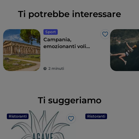
Ti potrebbe interessare
Sport
Like
Campania,
emozionanti voli
panoramici sopra il
parco archeologico di
Paestum o sul Vesuvio
2 minuti
Ti suggeriamo
Ristoranti
Ristoranti
Like