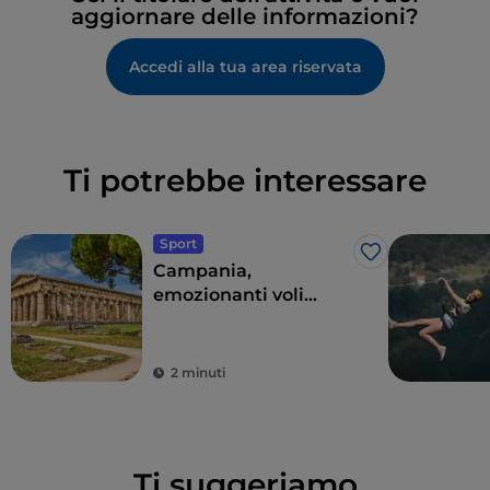
aggiornare delle informazioni?
Accedi alla tua area riservata
Ti potrebbe interessare
Sport
Like
Campania,
emozionanti voli
panoramici sopra il
parco archeologico di
Paestum o sul Vesuvio
2 minuti
Ti suggeriamo