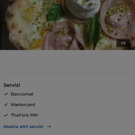
1/6
Servizi
Bancomat
Mastercard
TheFork PAY
Unionpay via TheFork PAY
Mostra altri servizi