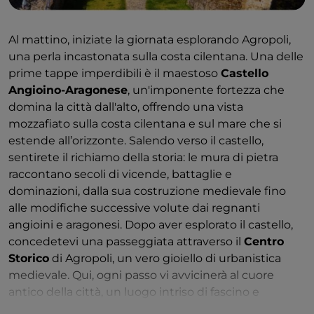
Al mattino, iniziate la giornata esplorando Agropoli,
una perla incastonata sulla costa cilentana. Una delle
prime tappe imperdibili è il maestoso
Castello
Angioino-Aragonese
, un'imponente fortezza che
domina la città dall'alto, offrendo una vista
mozzafiato sulla costa cilentana e sul mare che si
estende all’orizzonte. Salendo verso il castello,
sentirete il richiamo della storia: le mura di pietra
raccontano secoli di vicende, battaglie e
dominazioni, dalla sua costruzione medievale fino
alle modifiche successive volute dai regnanti
angioini e aragonesi. Dopo aver esplorato il castello,
concedetevi una passeggiata attraverso il
Centro
Storico
di Agropoli, un vero gioiello di urbanistica
medievale. Qui, ogni passo vi avvicinerà al cuore
antico della città, un luogo intriso di fascino e
mistero, dove le porte cittadine medievali, come la