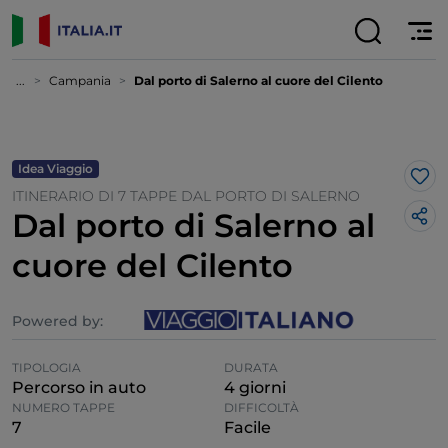
...
Campania
Dal porto di Salerno al cuore del Cilento
Idea Viaggio
Lik
ITINERARIO DI 7 TAPPE DAL PORTO DI SALERNO
Dal porto di Salerno al
cuore del Cilento
Powered by:
TIPOLOGIA
DURATA
Percorso in auto
4 giorni
NUMERO TAPPE
DIFFICOLTÀ
7
Facile