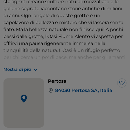
stalagmiti creano sculture naturali mozzafiato e le
gallerie segrete raccontano storie antiche di milioni
di anni. Ogni angolo di queste grotte è un
capolavoro di bellezza e mistero che vi lascerà senza
fiato. Ma la bellezza naturale non finisce qui! A pochi
passi dalle grotte, l’Oasi Fiume Alento vi aspetta per
offrirvi una pausa rigenerante immersa nella
tranquillità della natura. L'Oasi è un rifugio perfetto
per chi cerca un po' di pace, ma anche per gli amanti
della natura e della fauna locale, che qui trovano un
Mostra di più
habitat ideale.
Pertosa
Lik
84030 Pertosa SA, Italia