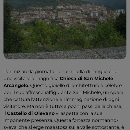
perfetto punto di partenza per ammirare la fusione
tra antico e moderno che caratterizza Salerno. Da qui,
potrete raggiungere la
Stazione Marittima
un’opera
di architettura contemporanea firmata dall’architetto
Zaha Hadid. La sua forma sinuosa, che richiama
quella di un'onda o di una creatura marina,
rappresenta un affascinante contrasto con la storia
millenaria della città, simbolo di una Salerno che
guarda al futuro senza dimenticare il suo glorioso
passato.
Per iniziare la giornata non c'è nulla di meglio che
una visita alla magnifica
Chiesa di San Michele
Arcangelo
. Questo gioiello di architettura è celebre
per il suo affresco raffigurante San Michele, un'opera
che cattura l'attenzione e l'immaginazione di ogni
visitatore. Ma non è tutto: a pochi passi dalla chiesa,
il
Castello di Olevano
vi aspetta con la sua
imponente presenza. Questa fortezza normanno-
sveva, che si erge maestosa sulla valle sottostante, è