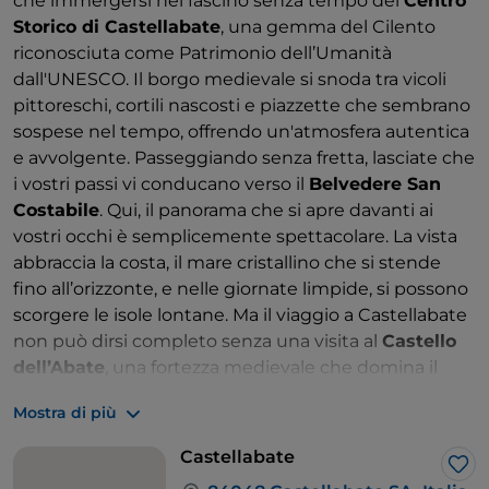
che immergersi nel fascino senza tempo del
Centro
Storico di Castellabate
, una gemma del Cilento
riconosciuta come Patrimonio dell’Umanità
dall'UNESCO. Il borgo medievale si snoda tra vicoli
pittoreschi, cortili nascosti e piazzette che sembrano
sospese nel tempo, offrendo un'atmosfera autentica
e avvolgente. Passeggiando senza fretta, lasciate che
i vostri passi vi conducano verso il
Belvedere San
Costabile
. Qui, il panorama che si apre davanti ai
vostri occhi è semplicemente spettacolare. La vista
abbraccia la costa, il mare cristallino che si stende
fino all’orizzonte, e nelle giornate limpide, si possono
scorgere le isole lontane. Ma il viaggio a Castellabate
non può dirsi completo senza una visita al
Castello
dell’Abate
, una fortezza medievale che domina il
borgo e le vallate circostanti. Eretto nel XII secolo per
Mostra di più
volere di San Costabile Gentilcore, il castello ha una
storia affascinante, segnata da vicende politiche e
Castellabate
militari che ne hanno plasmato l’aspetto e l’anima.
Lik