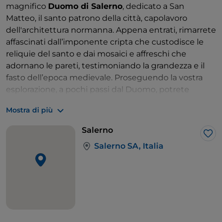
magnifico
Duomo di Salerno
, dedicato a San
Matteo, il santo patrono della città, capolavoro
dell'architettura normanna. Appena entrati, rimarrete
affascinati dall’imponente cripta che custodisce le
reliquie del santo e dai mosaici e affreschi che
adornano le pareti, testimoniando la grandezza e il
fasto dell’epoca medievale. Proseguendo la vostra
esplorazione, a pochi passi dal Duomo, potrete
perdervi nella quiete del
Giardino della Minerva
,
Mostra di più
uno dei più antichi orti botanici d’Europa.
Passeggiare tra le sue terrazze vi darà la sensazione di
Salerno
trovarvi in un luogo sospeso nel tempo, dove le
Lik
Salerno SA, Italia
piante officinali venivano coltivate già nel Medioevo
per scopi medici.
Dopo aver visitato il centro storico, è il momento di
dirigersi verso un’altra meraviglia salernitana:
il
Castello di Arechi
. Questa imponente fortezza
medievale, arroccata sulla collina, domina la città