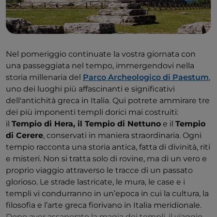
Nel pomeriggio continuate la vostra giornata con
una passeggiata nel tempo, immergendovi nella
storia millenaria del
Parco Archeologico di Paestum
,
uno dei luoghi più affascinanti e significativi
dell'antichità greca in Italia. Qui potrete ammirare tre
dei più imponenti templi dorici mai costruiti:
il
Tempio di Hera, il Tempio di Nettuno
e il
Tempio
di Cerere
, conservati in maniera straordinaria. Ogni
tempio racconta una storia antica, fatta di divinità, riti
e misteri. Non si tratta solo di rovine, ma di un vero e
proprio viaggio attraverso le tracce di un passato
glorioso. Le strade lastricate, le mura, le case e i
templi vi condurranno in un’epoca in cui la cultura, la
filosofia e l’arte greca fiorivano in Italia meridionale.
Dopo aver assaporato la magia dei templi, il viaggio