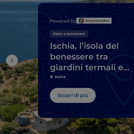
Powered by
Relax e benessere
Ischia, l’isola del
benessere tra
giardini termali e
sorgenti naturali
Ischia
Scopri di più