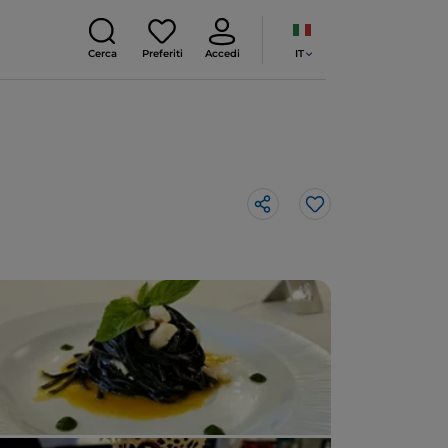
IT
Cerca
Preferiti
Accedi
Like