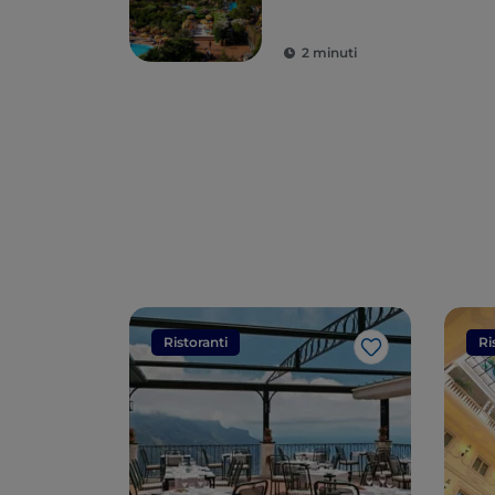
2 minuti
Ristoranti
Ri
Like