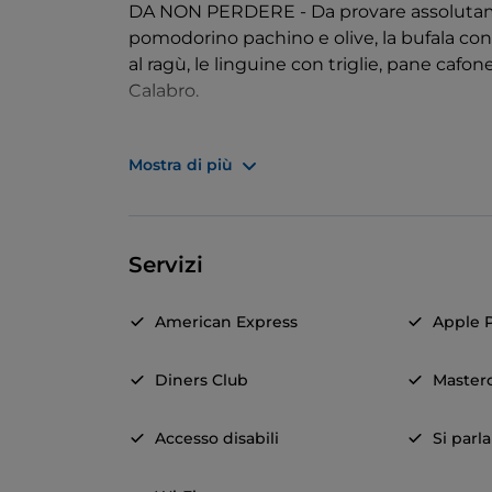
DA NON PERDERE - Da provare assolutam
pomodorino pachino e olive, la bufala con 
al ragù, le linguine con triglie, pane cafo
Calabro.
CURA DEI DETTAGLI - L'ambiente è elega
Mostra di più
tranquilla e rilassata.
Servizi
American Express
Apple 
Diners Club
Master
Accesso disabili
Si parl