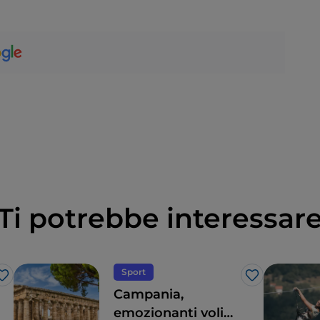
Ti potrebbe interessar
Sport
Like
Like
Campania,
emozionanti voli