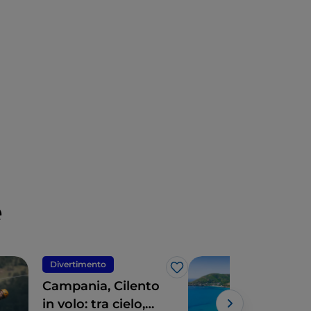
e
Divertimento
Nat
Like
Campania, Cilento
Parc
in volo: tra cielo,
Cam