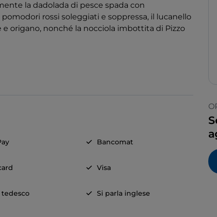
ente la dadolada di pesce spada con
pomodori rossi soleggiati e soppressa, il lucanello
ne e origano, nonché la nocciola imbottita di Pizzo
nte e molto curato. L'atmosfera rimane sempre
O
S
a
Pay
Bancomat
card
Visa
a tedesco
Si parla inglese