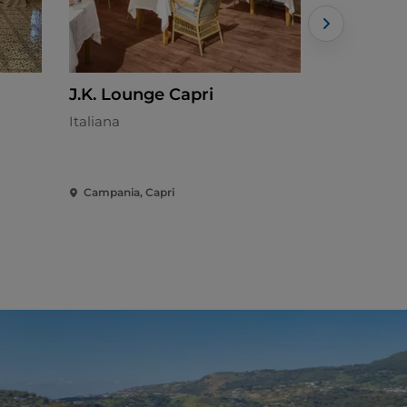
J.K. Lounge Capri
Palazzo 
Italiana
Italiana
Campania, Capri
Campania, C