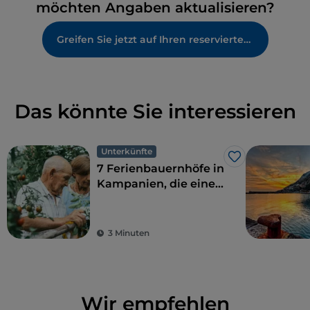
möchten Angaben aktualisieren?
Greifen Sie jetzt auf Ihren reservierten Bereich zu
Das könnte Sie interessieren
Unterkünfte
Like
7 Ferienbauernhöfe in
Kampanien, die eine
perfekte Kombination
aus ökologischer
Nachhaltigkeit und
3 Minuten
Geschmack bieten
Wir empfehlen