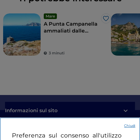
Mare
Like
A Punta Campanella
ammaliati dalle
sirene di Ulisse
3 minuti
Informazioni sul sito
Chiudi
Link Utili
Preferenza sul consenso all'utilizzo