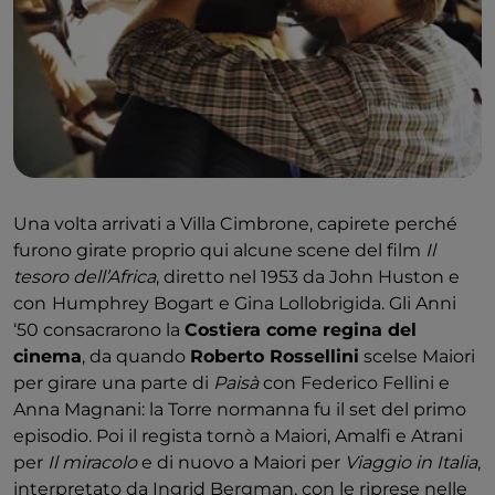
Una volta arrivati a Villa Cimbrone, capirete perché
furono girate proprio qui alcune scene del film
Il
tesoro dell’Africa
, diretto nel 1953 da John Huston e
con
Humphrey Bogart e Gina Lollobrigida. Gli Anni
‘50 consacrarono la
Costiera come regina del
cinema
, da quando
Roberto Rossellini
scelse Maiori
per girare una parte di
Paisà
con Federico Fellini e
Anna Magnani: la Torre normanna fu il set del primo
episodio. Poi il regista tornò a Maiori, Amalfi e Atrani
per
Il miracolo
e di nuovo a Maiori per
Viaggio in Italia
,
interpretato da Ingrid Bergman, con le riprese nelle