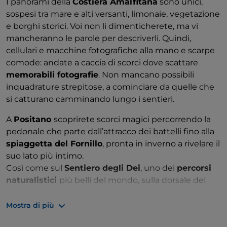
I panorami della
Costiera Amalfitana
sono unici,
sospesi tra mare e alti versanti, limonaie, vegetazione
e borghi storici. Voi non li dimenticherete, ma vi
mancheranno le parole per descriverli. Quindi,
cellulari e macchine fotografiche alla mano e scarpe
comode: andate a caccia di scorci dove scattare
memorabili fotografie
. Non mancano possibili
inquadrature strepitose, a cominciare da quelle che
si catturano camminando lungo i sentieri.
A
Positano
scoprirete scorci magici percorrendo la
pedonale che parte dall’attracco dei battelli fino alla
spiaggetta del Fornillo
, pronta in inverno a rivelare il
suo lato più intimo.
Così come sul
Sentiero degli Dei
, uno dei
percorsi
naturalistici
più belli del mondo, sulla dorsale dei
Monti Lattari, che in circa 10 chilometri porta da
Agerola alla parte alta di Positano.
Mostra di più
Cercate la terrazza panoramica con
vista sull’
isola di