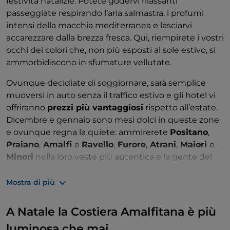
festività natalizie. Potete godervi rilassanti
passeggiate respirando l’aria salmastra, i profumi
intensi della macchia mediterranea e lasciarvi
accarezzare dalla brezza fresca. Qui, riempirete i vostri
occhi dei colori che, non più esposti al sole estivo, si
ammorbidiscono in sfumature vellutate.
Ovunque decidiate di soggiornare, sarà semplice
muoversi in auto senza il traffico estivo e gli hotel vi
offriranno
prezzi più vantaggiosi
rispetto all’estate.
Dicembre e gennaio sono mesi dolci in queste zone
e ovunque regna la quiete: ammirerete
Positano
,
Praiano
,
Amalfi
e
Ravello
,
Furore
,
Atrani
,
Maiori
e
Minori
nella loro veste più autentica e la gente del
posto avrà tutto il tempo di condividere quattro
chiacchiere pigre, sorseggiando un ottimo caffè.
Mostra di più
A Natale la Costiera Amalfitana è più
luminosa che mai