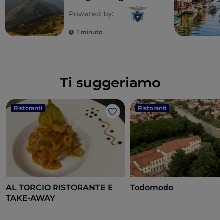
Valsugana
Powered by:
1 minuto
Ti suggeriamo
Ristoranti
Ristoranti
Like
AL TORCIO RISTORANTE E
Todomodo
TAKE-AWAY