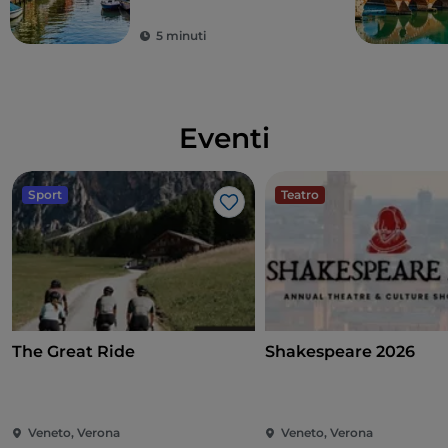
storico e le sue
Francesco Morone, Giovanni Caroto, oggetti liturgici
eleganti città
5 minuti
decorati con oro, argento, smalti e gemme.
Eventi
Sport
Teatro
Like
The Great Ride
Shakespeare 2026
Veneto, Verona
Veneto, Verona