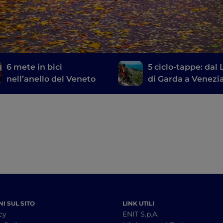
6 mete in bici
5 ciclo-tappe: dal
nell’anello del Veneto
di Garda a Venezi
I SUL SITO
LINK UTILI
cy
ENIT S.p.A.