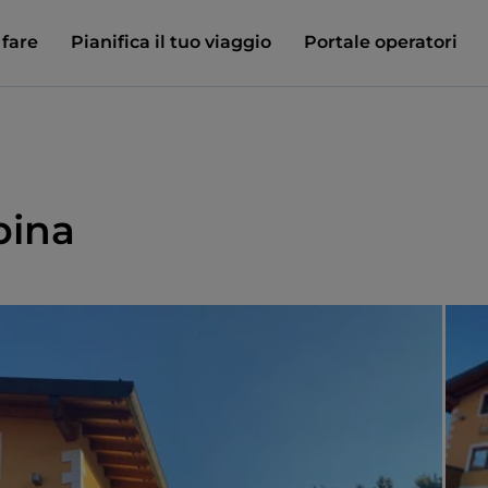
 fare
Pianifica il tuo viaggio
Portale operatori
pina