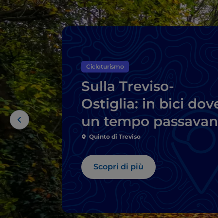
Cicloturismo
Sulla Treviso-
Ostiglia: in bici dov
un tempo passava
i treni
Quinto di Treviso
Scopri di più