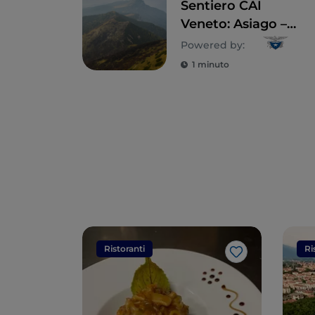
Sentiero CAI
Veneto: Asiago –
Borgo Valsugana
Powered by:
1 minuto
Ristoranti
Ri
Like