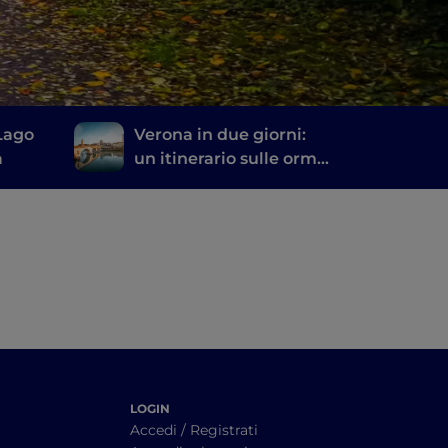
 Lago
Verona in due giorni:
a
un itinerario sulle orme
di Romeo e Giulietta
LOGIN
Accedi / Registrati