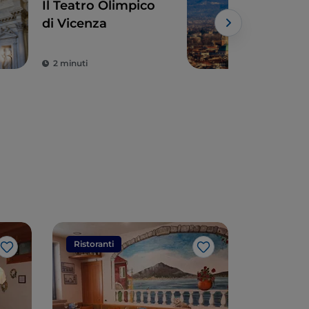
Il Teatro Olimpico
Vice
di Vicenza
dei 
Pall
2 minuti
4 m
Ristoranti
Ristorant
Like
Like