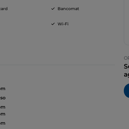
card
Bancomat
Wi-Fi
O
S
a
 pm
so
 pm
 pm
 pm