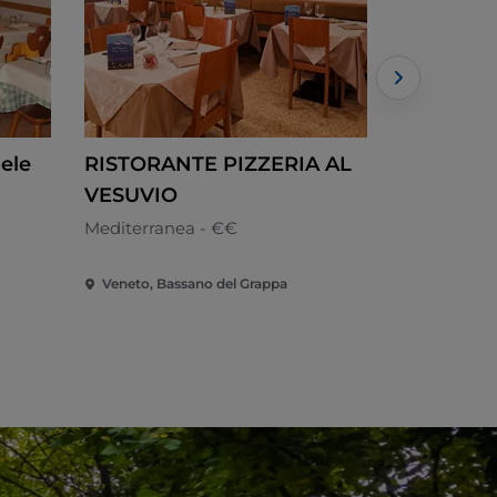
Bele
RISTORANTE PIZZERIA AL
Trattori
VESUVIO
Cucina loca
Mediterranea - €€
Veneto, Bassano del Grappa
Veneto, Ar