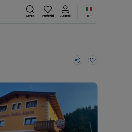
IT
Cerca
Preferiti
Accedi
Like