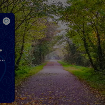
Like
e
no