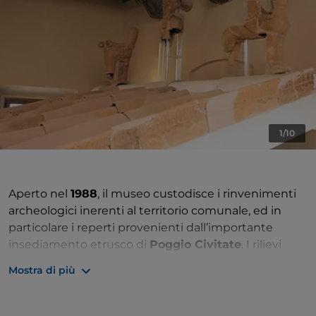
1/10
Aperto nel
1988
, il museo custodisce i rinvenimenti
archeologici inerenti al territorio comunale, ed in
particolare i reperti provenienti dall’importante
insediamento etrusco di
Poggio Civitate
. I rilievi
effettuati a Poggio Civitate hanno ricreato i resti di
Mostra di più
due edifici, con due fasi costruttive, orientalizzante
ed arcaica, risalenti al VII e al VI secolo. a.C. Il primo,
detto orientalizzante, è datato verso il 630 a.C., con