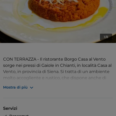
1/8
CON TERRAZZA - Il ristorante Borgo Casa al Vento
sorge nei pressi di Gaiole in Chianti, in località Casa al
Vento, in provincia di Siena. Si tratta di un ambiente
molto accogliente e rustico, che dispone anche di
un'ampia terrazza, perfetta per ospitare cene e pranzi
Mostra di più
estivi.
TRADIZIONALE - Il menù del locale dispone di una
Servizi
vasta scelta di specialità regionali, preparate
impiegando esclusivamente prodotti a km 0 e di