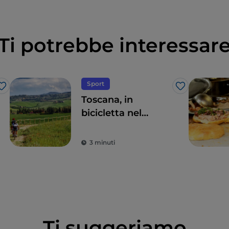
Ti potrebbe interessar
Sport
Like
Like
Toscana, in
bicicletta nel
senese tra vini e
acque termali
3 minuti
Ti suggeriamo