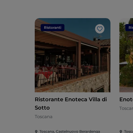
Ristoranti
Ri
Like
Ristorante Enoteca Villa di
Enot
Sotto
Tosca
Toscana
Toscana, Castelnuovo Berardenga
Tosca