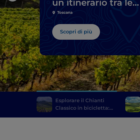
un itinerario tra le
cantine
Toscana
Scopri di più
Esplorare il Chianti
Classico in bicicletta:
un itinerario tra le
cantine