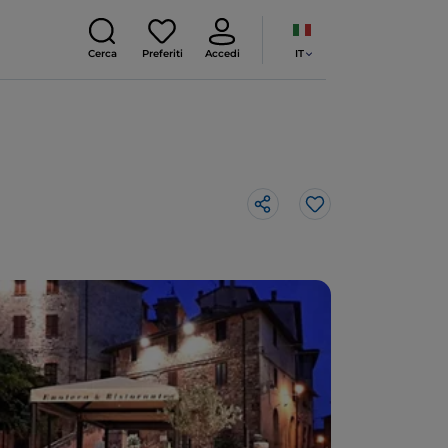
IT
Cerca
Preferiti
Accedi
Like