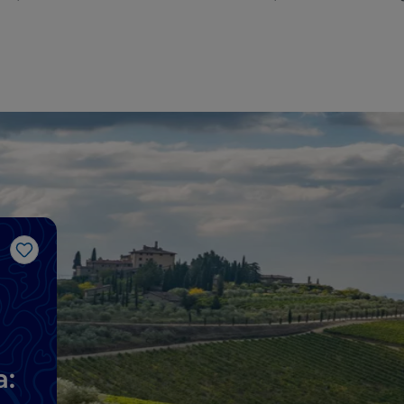
Like
a: