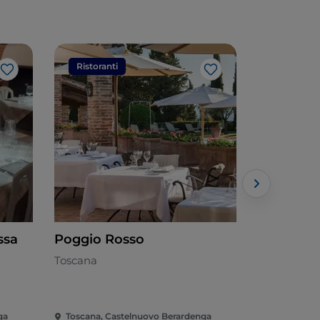
Ristoranti
Ristorant
Like
Like
ssa
Poggio Rosso
IL BIVAC
Toscana
Cucina di c
ga
Toscana, Castelnuovo Berardenga
Toscana, C