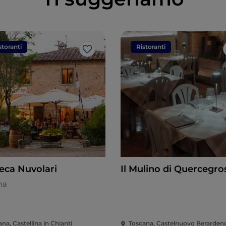
storanti
Ristoranti
Like
eca Nuvolari
Il Mulino di Quercegro
na
na, Castellina in Chianti
Toscana, Castelnuovo Berarden