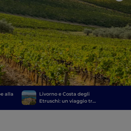
pe alla
Livorno e Costa degli
Etruschi: un viaggio tra
lo di
storia, vino e buona
anti
tavola