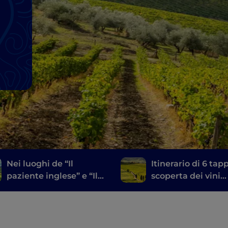
Nei luoghi de “Il
Itinerario di 6 tap
paziente inglese” e “Il
scoperta dei vini
gladiatore”: la val
toscani, dal Brunel
d’Orcia
Montalcino al Chi