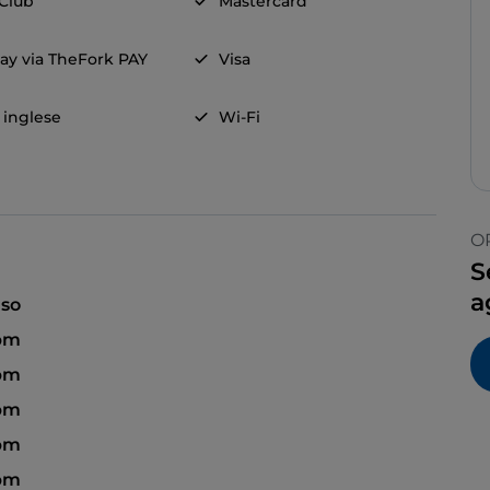
 Club
Mastercard
ay via TheFork PAY
Visa
a inglese
Wi-Fi
O
S
a
so
 pm
 pm
 pm
 pm
 pm