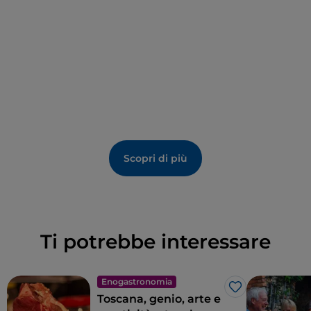
Nell'annesso museo, fra gli affreschi trecenteschi del
cosiddetto Cappellone degli Spagnoli spicca un
ritratto di Dante fra i suoi contemporanei.
Scopri di più
Ti potrebbe interessare
Enogastronomia
Like
Toscana, genio, arte e