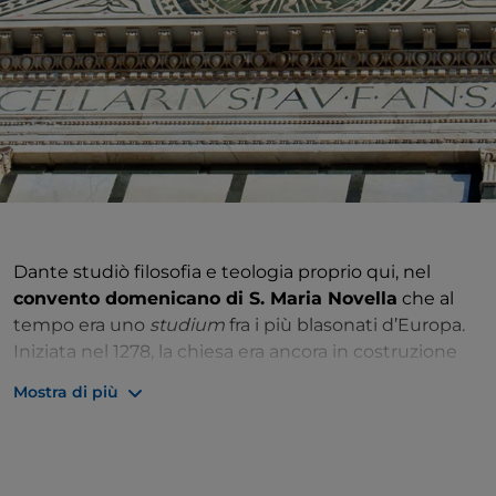
Dante studiò filosofia e teologia proprio qui, nel
convento domenicano di S. Maria Novella
che al
tempo era uno
studium
fra i più blasonati d’Europa.
Iniziata nel 1278, la chiesa era ancora in costruzione
ma Dante ebbe sicuramente la possibilità di
Mostra di più
osservare il
Crocifisso
ligneo di
Giotto
del 1288 circa,
ancora oggi custodito al suo interno, che avrebbe
rivoluzionato l’iconografia del Cristo dolente.
Di dimensioni inconsuete per la Firenze del tempo,