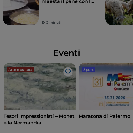
maestà il pane con la
milza
2 minuti
Eventi
Arte e cultura
Sport
Like
Tesori Impressionisti – Monet
Maratona di Palermo
e la Normandia