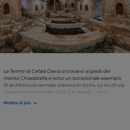
Le Terme di Cefalà Diana si trovano ai piedi del
monte Chiarastella e sono un eccezionale esempio
di architettura termale islamica in Sicilia. La struttura
sorse come hammam tra X e XI secolo, con la
costruzione di vasche per immersioni che
Mostra di più
raccoglievano acqua calda dalla locale sorgente
termale. Nel corso dei secoli l'edificio ha subito
significative modifiche: una ristrutturazione
normanna sotto Ruggero II nel XII secolo ha