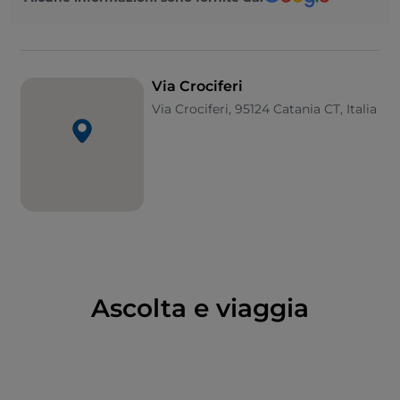
del
MacS – Museo Arte Contemporanea Sicilia
. Del
complesso monastico fa parte anche la
chiesa di S.
Benedetto
, celebre per lo scalone d’ingresso e gli
affreschi che ornano la volta della navata. Seguono la
Via Crociferi
chiesa di S. Francesco Borgia
, dove fu battezzato
Via Crociferi, 95124 Catania CT, Italia
Vincenzo Bellini, e l’annesso ex
collegio dei Gesuiti
,
che custodisce un chiostro racchiuso da un doppio
ordine di loggiati. Di fronte si ergono
palazzo
Zappalà
e l’elegante prospetto convesso della
chiesa di S. Giuliano
. Proseguendo s’incontrano gli
edifici che danno il nome alla via, il
convento dei
Crociferi
e l’attigua
chiesa di S. Camillo ai Crociferi
(o dei Mercedari), intitolata a san Camillo de Lellis,
fondatore dell’ordine dei chierici regolari Ministri
Ascolta e viaggia
degli Infermi, conosciuti anche come camilliani o
crociferi, per la croce rossa cucita sulle tonache. A
chiudere la passeggiata è il fastoso portale
settecentesco di
villa Cerami
, uno dei palazzi più