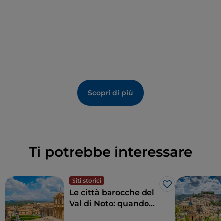
prestigiosi della Catania barocca, oggi sede del
Dipartimento di Giurisprudenza dell’Università di
Catania.
Scopri di più
Ti potrebbe interessare
Siti storici
Like
Le città barocche del
Val di Noto: quando
l’arte sposa la