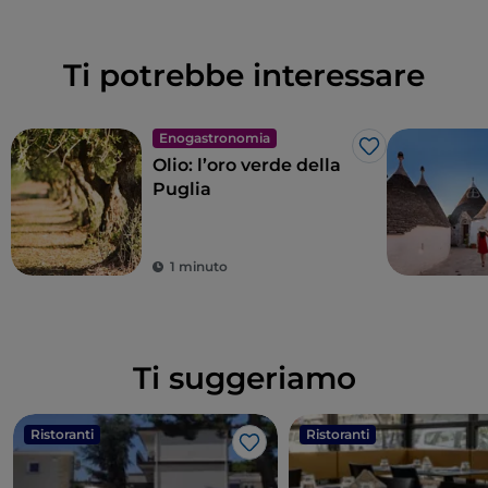
Ti potrebbe interessare
Enogastronomia
Like
Olio: l’oro verde della
Puglia
1 minuto
Ti suggeriamo
Ristoranti
Ristoranti
Like