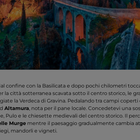
 dal confine con la Basilicata e dopo pochi chilometri toc
er la città sotterranea scavata sotto il centro storico, le g
aggiate la Verdeca di Gravina. Pedalando tra campi coperti 
ad
Altamura
, nota per il pane locale. Concedetevi una sos
, Pulo e le chiesette medievali del centro storico. Il pe
lle Murge
mentre il paesaggio gradualmente cambia a
iliegi, mandorli e vigneti.