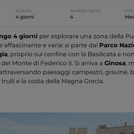
DURATA
NUMERO TAPPE
DIFF
4 giorni
4
Med
ngo 4 giorni
per esplorare una zona della Pu
ffascinante e varia: si parte dal
Parco Nazi
gia
, proprio sul confine con la Basilicata e no
 del Monte di Federico II. Si arriva a
Ginosa
, 
o, attraversando paesaggi campestri, gravine, 
i, trulli e la costa della Magna Grecia.