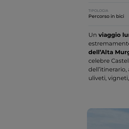
TIPOLOGIA
Percorso in bici
Un
viaggio lu
estremamente a
dell’Alta Mur
celebre Castel
dell’itinerari
uliveti, vignet