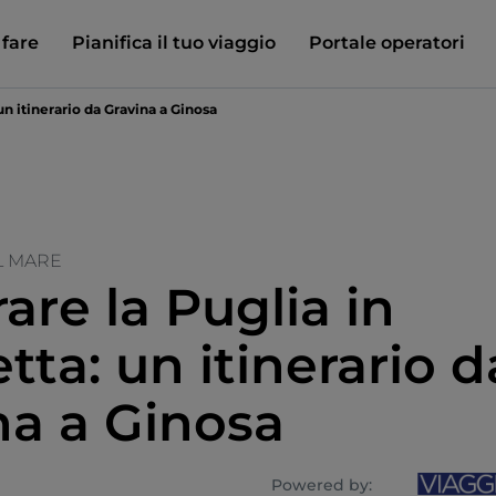
 fare
Pianifica il tuo viaggio
Portale operatori
 un itinerario da Gravina a Ginosa
L MARE
are la Puglia in
etta: un itinerario d
na a Ginosa
Powered by: