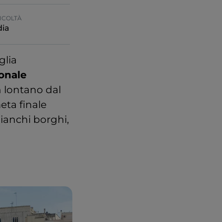
ICOLTÀ
ia
glia
onale
n lontano dal
meta finale
bianchi borghi,