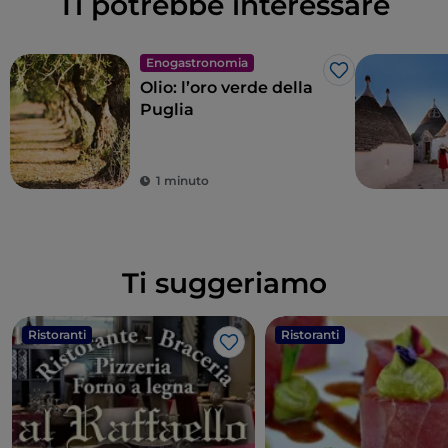
Ti potrebbe interessare
Enogastronomia
Like
Olio: l’oro verde della
Puglia
1 minuto
Ti suggeriamo
Ristoranti
Ristoranti
Like