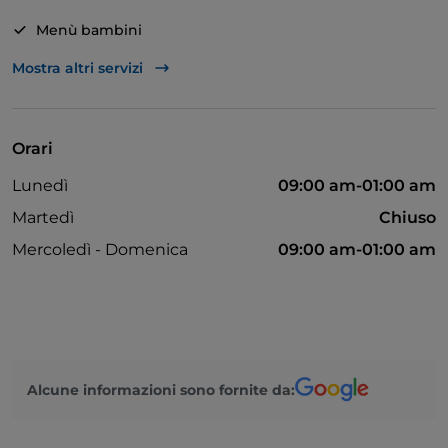
Menù bambini
Tavoli all'aperto
Mostra altri servizi
Wi-Fi
Visa
Orari
Area fumatori
Lunedì
09:00 am-01:00 am
Mastercard
Martedì
Chiuso
Cocktail
Mercoledì - Domenica
09:00 am-01:00 am
Babysitting
Animali ammessi
American Express
Alcune informazioni sono fornite da: