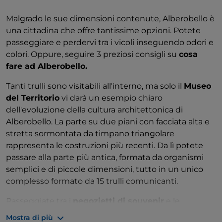
al tramonto per scattare foto da sogno.
Malgrado le sue dimensioni contenute, Alberobello è
una cittadina che offre tantissime opzioni. Potete
passeggiare e perdervi tra i vicoli inseguendo odori e
colori. Oppure, seguire 3 preziosi consigli su
cosa
fare ad Alberobello.
Tanti trulli sono visitabili all'interno, ma solo il
Museo
del Territorio
vi darà un esempio chiaro
dell'evoluzione della cultura architettonica di
Alberobello. La parte su due piani con facciata alta e
stretta sormontata da timpano triangolare
rappresenta le costruzioni più recenti. Da lì potete
passare alla parte più antica, formata da organismi
semplici e di piccole dimensioni, tutto in un unico
complesso formato da 15 trulli comunicanti.
Passeggiate tra i
negozietti di souvenir
e le
botteghe di artigianato locale
fino a raggiungere la
Mostra di più