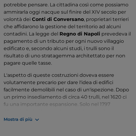
potrebbe pensare. La cittadina così come possiamo
ammirarla oggi nacque sul finire del XIV secolo per
volontà dei
Conti di Conversano
, proprietari terrieri
che affidarono la gestione del territorio ad alcuni
contadini. La legge del
Regno di Napoli
prevedeva il
pagamento di un tributo per ogni nuovo villaggio
edificato e, secondo alcuni studi, i trulli sono il
risultato di uno stratagemma architettato per non
pagare quelle tasse.
L'aspetto di queste costruzioni doveva essere
volutamente precario per dare l'idea di edifici
facilmente demolibili nel caso di un'ispezione. Dopo
un primo insediamento di circa 40 trulli, nel 1620 ci
fu una importante espansione. Solo nel 1797
Alberobello fu liberata da ogni richiesta tributaria e
dalla servitù feudale dei Conti su decisione
Mostra di più
Ferdinando IV di Borbone
, re di Napoli. Ma la
tradizione dei trulli non si è mai interrotta.